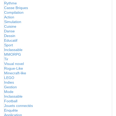
Rythme
Casse Briques
Compilation
Action
Simulation
Cuisine
Danse
Dessin
Educatif
Sport
Inclassable
MMORPG
Tir
Visual novel
Rogue-Like
Minecraft-like
LEGO
Indies
Gestion
Mode
Inclassable
Football
Jouets connectés
Enquête
Application