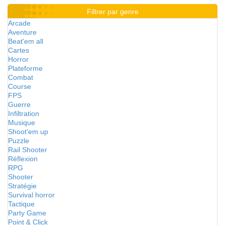
Filtrer par genre
Arcade
Aventure
Beat'em all
Cartes
Horror
Plateforme
Combat
Course
FPS
Guerre
Infiltration
Musique
Shoot'em up
Puzzle
Rail Shooter
Réflexion
RPG
Shooter
Stratégie
Survival horror
Tactique
Party Game
Point & Click