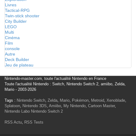
Livres
Tactical-RPG
Twin-stick shooter
City Builder
LEGO
Multi
Cinéma
Film
console
Autre
Deck Builder
Jeu de plateau
Nintendo-master.com, toute l'actualité Nintendo en France
Toute l'actualité Nintendo : Switch, Nintendo Switch 2, amiibo, Zelda,
Mario - 2003-2026
Tags :
Nintendo Switch
,
Zelda
,
Mario
,
Pokémon
,
Metroid
,
Xenoblade
,
Splatoon
,
Nintendo 3DS
,
Amiibo
,
My Nintendo
,
Cartoon Master
,
Nintendo Labo
Nintendo Switch 2
RSS Actu
,
RSS Tests