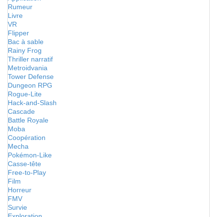
Rumeur
Livre
VR
Flipper
Bac à sable
Rainy Frog
Thriller narratif
Metroidvania
Tower Defense
Dungeon RPG
Rogue-Lite
Hack-and-Slash
Cascade
Battle Royale
Moba
Coopération
Mecha
Pokémon-Like
Casse-tête
Free-to-Play
Film
Horreur
FMV
Survie
Exploration