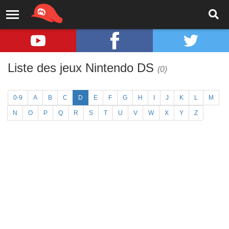
Liste des jeux Nintendo DS
(0)
0-9
A
B
C
D
E
F
G
H
I
J
K
L
M
N
O
P
Q
R
S
T
U
V
W
X
Y
Z