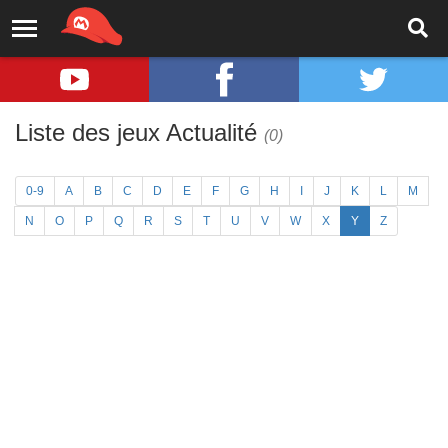
Liste des jeux Actualité
(0)
0-9
A
B
C
D
E
F
G
H
I
J
K
L
M
N
O
P
Q
R
S
T
U
V
W
X
Y
Z