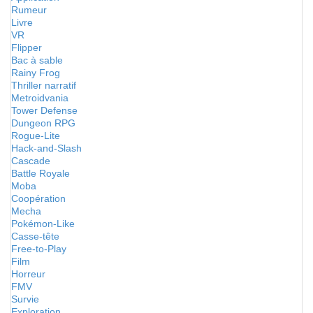
Rumeur
Livre
VR
Flipper
Bac à sable
Rainy Frog
Thriller narratif
Metroidvania
Tower Defense
Dungeon RPG
Rogue-Lite
Hack-and-Slash
Cascade
Battle Royale
Moba
Coopération
Mecha
Pokémon-Like
Casse-tête
Free-to-Play
Film
Horreur
FMV
Survie
Exploration