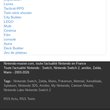
Livres
Tactical-RPG
Twin-stick shooter
City Builder
LEGO
Multi
Cinéma
Film
console
Autre
Deck Builder
Jeu de plateau
Nintendo-master.com, toute l'actualité Nintendo en France
Toute l'actualité Nintendo : Switch, Nintendo Switch 2, amiibo, Zelda,
Mario - 2003-2026
Tags :
Nintendo Switch
,
Zelda
,
Mario
,
Pokémon
,
Metroid
,
Xenoblade
,
Splatoon
,
Nintendo 3DS
,
Amiibo
,
My Nintendo
,
Cartoon Master
,
Nintendo Labo
Nintendo Switch 2
RSS Actu
,
RSS Tests