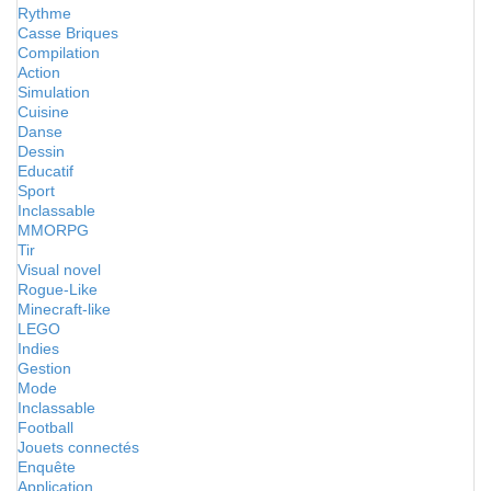
Rythme
Casse Briques
Compilation
Action
Simulation
Cuisine
Danse
Dessin
Educatif
Sport
Inclassable
MMORPG
Tir
Visual novel
Rogue-Like
Minecraft-like
LEGO
Indies
Gestion
Mode
Inclassable
Football
Jouets connectés
Enquête
Application