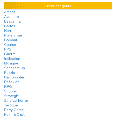
Filtrer par genre
Arcade
Aventure
Beat'em all
Cartes
Horror
Plateforme
Combat
Course
FPS
Guerre
Infiltration
Musique
Shoot'em up
Puzzle
Rail Shooter
Réflexion
RPG
Shooter
Stratégie
Survival horror
Tactique
Party Game
Point & Click