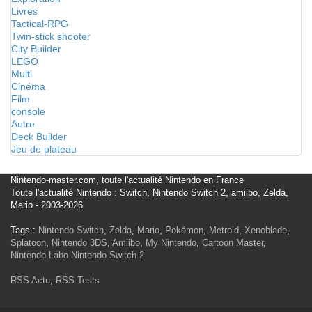
Livres
Tactical-RPG
Twin-stick shooter
City Builder
LEGO
Multi
Cinéma
Film
console
Autre
Deck Builder
Jeu de plateau
Nintendo-master.com, toute l'actualité Nintendo en France
Toute l'actualité Nintendo : Switch, Nintendo Switch 2, amiibo, Zelda,
Mario - 2003-2026
Tags :
Nintendo Switch
,
Zelda
,
Mario
,
Pokémon
,
Metroid
,
Xenoblade
,
Splatoon
,
Nintendo 3DS
,
Amiibo
,
My Nintendo
,
Cartoon Master
,
Nintendo Labo
Nintendo Switch 2
RSS Actu
,
RSS Tests