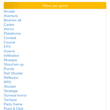
Filtrer par genre
Arcade
Aventure
Beat'em all
Cartes
Horror
Plateforme
Combat
Course
FPS
Guerre
Infiltration
Musique
Shoot'em up
Puzzle
Rail Shooter
Réflexion
RPG
Shooter
Stratégie
Survival horror
Tactique
Party Game
Point & Click