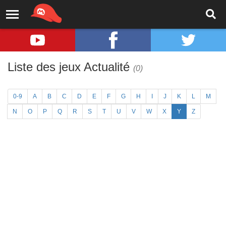
Liste des jeux Actualité
(0)
0-9
A
B
C
D
E
F
G
H
I
J
K
L
M
N
O
P
Q
R
S
T
U
V
W
X
Y
Z