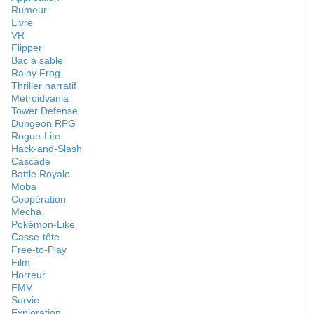
Rumeur
Livre
VR
Flipper
Bac à sable
Rainy Frog
Thriller narratif
Metroidvania
Tower Defense
Dungeon RPG
Rogue-Lite
Hack-and-Slash
Cascade
Battle Royale
Moba
Coopération
Mecha
Pokémon-Like
Casse-tête
Free-to-Play
Film
Horreur
FMV
Survie
Exploration