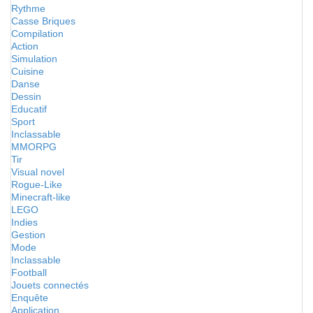
Rythme
Casse Briques
Compilation
Action
Simulation
Cuisine
Danse
Dessin
Educatif
Sport
Inclassable
MMORPG
Tir
Visual novel
Rogue-Like
Minecraft-like
LEGO
Indies
Gestion
Mode
Inclassable
Football
Jouets connectés
Enquête
Application