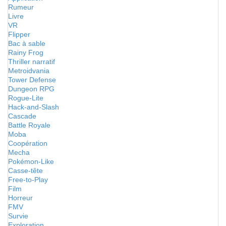
Rumeur
Livre
VR
Flipper
Bac à sable
Rainy Frog
Thriller narratif
Metroidvania
Tower Defense
Dungeon RPG
Rogue-Lite
Hack-and-Slash
Cascade
Battle Royale
Moba
Coopération
Mecha
Pokémon-Like
Casse-tête
Free-to-Play
Film
Horreur
FMV
Survie
Exploration