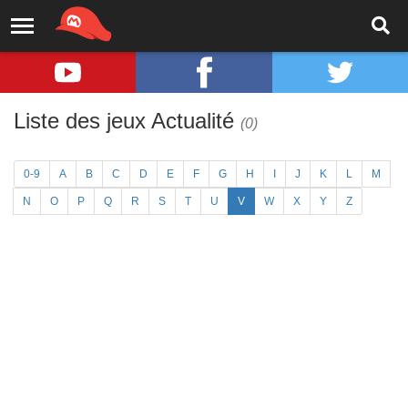
Liste des jeux Actualité
(0)
0-9
A
B
C
D
E
F
G
H
I
J
K
L
M
N
O
P
Q
R
S
T
U
V
W
X
Y
Z