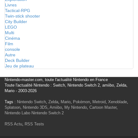
Livres
Tactical-RPG
Twin-stick shooter
City Builder
LEGO
Multi
Cinéma
Film
console
Autre
Deck Builder
Jeu de plateau
Nintendo-master.com, toute l'actualité Nintendo en France
Toute l'actualité Nintendo : Switch, Nintendo Switch 2, amiibo, Zelda,
Mario - 2003-2026
Tags :
Nintendo Switch
,
Zelda
,
Mario
,
Pokémon
,
Metroid
,
Xenoblade
,
Splatoon
,
Nintendo 3DS
,
Amiibo
,
My Nintendo
,
Cartoon Master
,
Nintendo Labo
Nintendo Switch 2
RSS Actu
,
RSS Tests