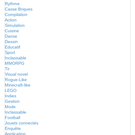
Rythme
Casse Briques
Compilation
Action
Simulation
Cuisine
Danse
Dessin
Educatif
Sport
Inclassable
MMORPG
Tir
Visual novel
Rogue-Like
Minecraft-like
LEGO
Indies
Gestion
Mode
Inclassable
Football
Jouets connectés
Enquête
Application