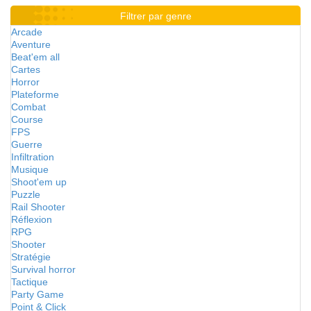
Filtrer par genre
Arcade
Aventure
Beat'em all
Cartes
Horror
Plateforme
Combat
Course
FPS
Guerre
Infiltration
Musique
Shoot'em up
Puzzle
Rail Shooter
Réflexion
RPG
Shooter
Stratégie
Survival horror
Tactique
Party Game
Point & Click