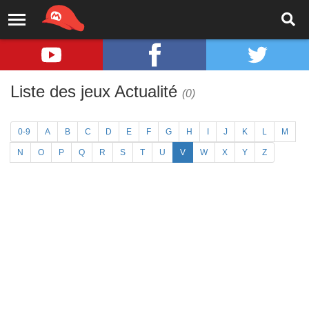
Liste des jeux Actualité
(0)
0-9
A
B
C
D
E
F
G
H
I
J
K
L
M
N
O
P
Q
R
S
T
U
V
W
X
Y
Z