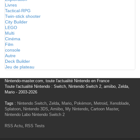
Livres
Tactical-RPG
Twin-stick shooter
City Builder
LEGO
Multi
Cinéma
Film
console
Autre
Deck Builder
Jeu de plateau
Nintendo-master.com, toute l'actualité Nintendo en France
Toute l'actualité Nintendo : Switch, Nintendo Switch 2, amiibo, Zelda,
Mario - 2003-2026
Tags :
Nintendo Switch
,
Zelda
,
Mario
,
Pokémon
,
Metroid
,
Xenoblade
,
Splatoon
,
Nintendo 3DS
,
Amiibo
,
My Nintendo
,
Cartoon Master
,
Nintendo Labo
Nintendo Switch 2
RSS Actu
,
RSS Tests