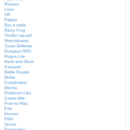
Rumeur
Livre
VR
Flipper
Bac à sable
Rainy Frog
Thriller narratif
Metroidvania
Tower Defense
Dungeon RPG
Rogue-Lite
Hack-and-Slash
Cascade
Battle Royale
Moba
Coopération
Mecha
Pokémon-Like
Casse-tête
Free-to-Play
Film
Horreur
FMV
Survie
Exploration