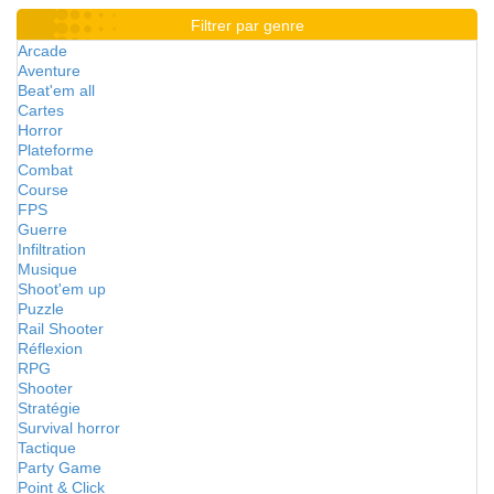
Filtrer par genre
Arcade
Aventure
Beat'em all
Cartes
Horror
Plateforme
Combat
Course
FPS
Guerre
Infiltration
Musique
Shoot'em up
Puzzle
Rail Shooter
Réflexion
RPG
Shooter
Stratégie
Survival horror
Tactique
Party Game
Point & Click