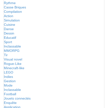
Rythme
Casse Briques
Compilation
Action
Simulation
Cuisine
Danse
Dessin
Educatif
Sport
Inclassable
MMORPG
Tir
Visual novel
Rogue-Like
Minecraft-like
LEGO
Indies
Gestion
Mode
Inclassable
Football
Jouets connectés
Enquête
Application