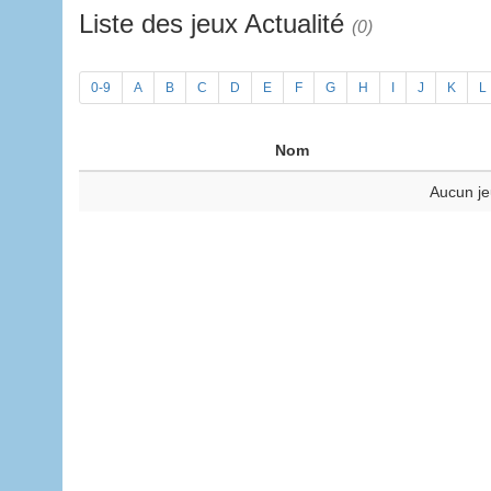
Liste des jeux Actualité
(0)
0-9
A
B
C
D
E
F
G
H
I
J
K
L
Nom
Aucun je