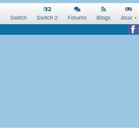
s
Switch
Switch 2
Forums
Blogs
Jeux