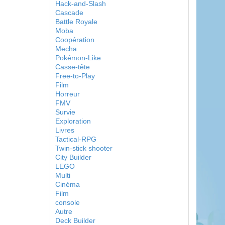
Hack-and-Slash
Cascade
Battle Royale
Moba
Coopération
Mecha
Pokémon-Like
Casse-tête
Free-to-Play
Film
Horreur
FMV
Survie
Exploration
Livres
Tactical-RPG
Twin-stick shooter
City Builder
LEGO
Multi
Cinéma
Film
console
Autre
Deck Builder