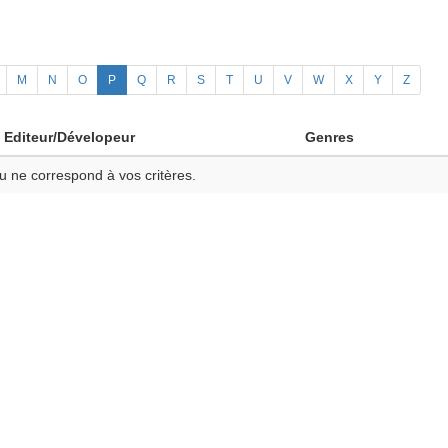
M
N
O
P
Q
R
S
T
U
V
W
X
Y
Z
Editeur/Dévelopeur
Genres
u ne correspond à vos critères.