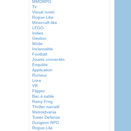
MMORPG
Tir
Visual novel
Rogue-Like
Minecraft-like
LEGO
Indies
Gestion
Mode
Inclassable
Football
Jouets connectés
Enquête
Application
Rumeur
Livre
VR
Flipper
Bac à sable
Rainy Frog
Thriller narratif
Metroidvania
Tower Defense
Dungeon RPG
Rogue-Lite