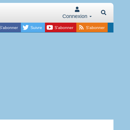
Connexion
S'abonner
Suivre
S'abonner
S'abonner