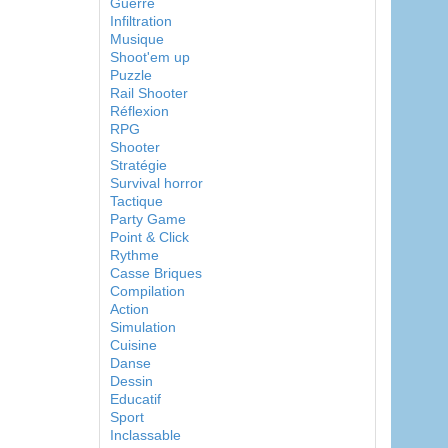
Guerre
Infiltration
Musique
Shoot'em up
Puzzle
Rail Shooter
Réflexion
RPG
Shooter
Stratégie
Survival horror
Tactique
Party Game
Point & Click
Rythme
Casse Briques
Compilation
Action
Simulation
Cuisine
Danse
Dessin
Educatif
Sport
Inclassable