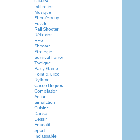
Guerre
Infiltration
Musique
Shoot'em up
Puzzle
Rail Shooter
Réflexion
RPG
Shooter
Stratégie
Survival horror
Tactique
Party Game
Point & Click
Rythme
Casse Briques
Compilation
Action
Simulation
Cuisine
Danse
Dessin
Educatif
Sport
Inclassable