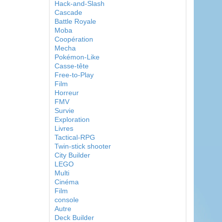
Hack-and-Slash
Cascade
Battle Royale
Moba
Coopération
Mecha
Pokémon-Like
Casse-tête
Free-to-Play
Film
Horreur
FMV
Survie
Exploration
Livres
Tactical-RPG
Twin-stick shooter
City Builder
LEGO
Multi
Cinéma
Film
console
Autre
Deck Builder