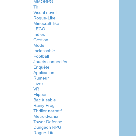
MMORPG
Tir
Visual novel
Rogue-Like
Minecraft-like
LEGO
Indies
Gestion
Mode
Inclassable
Football
Jouets connectés
Enquête
Application
Rumeur
Livre
VR
Flipper
Bac à sable
Rainy Frog
Thriller narratif
Metroidvania
Tower Defense
Dungeon RPG
Rogue-Lite