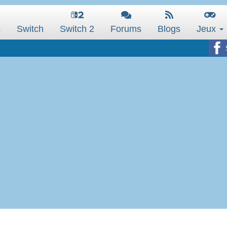
s
Switch
Switch 2
Forums
Blogs
Jeux