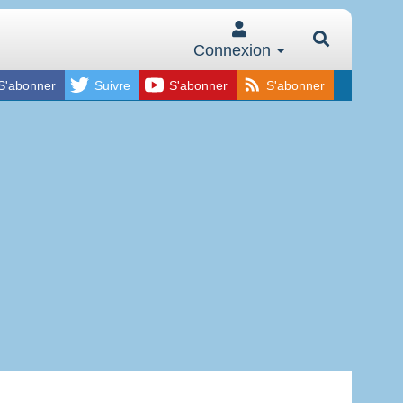
Connexion
S'abonner
Suivre
S'abonner
S'abonner