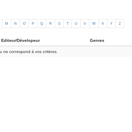
M
N
O
P
Q
R
S
T
U
V
W
X
Y
Z
Editeur/Dévelopeur
Genres
u ne correspond à vos critères.