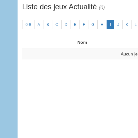
Liste des jeux Actualité
(0)
0-9
A
B
C
D
E
F
G
H
I
J
K
L
Nom
Aucun je