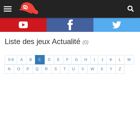
Liste des jeux Actualité
(0)
0-9
A
B
C
D
E
F
G
H
I
J
K
L
M
N
O
P
Q
R
S
T
U
V
W
X
Y
Z