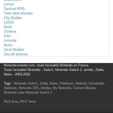
Livres
Tactical-RPG
Twin-stick shooter
City Builder
LEGO
Multi
Cinéma
Film
console
Autre
Deck Builder
Jeu de plateau
Nintendo-master.com, toute l'actualité Nintendo en France
Toute l'actualité Nintendo : Switch, Nintendo Switch 2, amiibo, Zelda,
Mario - 2003-2026
Tags :
Nintendo Switch
,
Zelda
,
Mario
,
Pokémon
,
Metroid
,
Xenoblade
,
Splatoon
,
Nintendo 3DS
,
Amiibo
,
My Nintendo
,
Cartoon Master
,
Nintendo Labo
Nintendo Switch 2
RSS Actu
,
RSS Tests