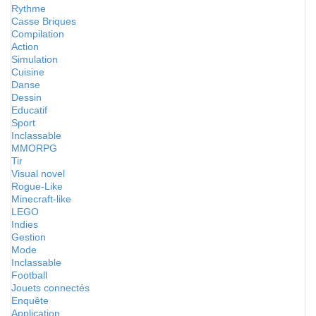
Rythme
Casse Briques
Compilation
Action
Simulation
Cuisine
Danse
Dessin
Educatif
Sport
Inclassable
MMORPG
Tir
Visual novel
Rogue-Like
Minecraft-like
LEGO
Indies
Gestion
Mode
Inclassable
Football
Jouets connectés
Enquête
Application