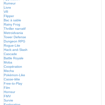
Rumeur
Livre
VR
Flipper
Bac à sable
Rainy Frog
Thriller narratif
Metroidvania
Tower Defense
Dungeon RPG
Rogue-Lite
Hack-and-Slash
Cascade
Battle Royale
Moba
Coopération
Mecha
Pokémon-Like
Casse-tête
Free-to-Play
Film
Horreur
FMV
Survie
Exploration