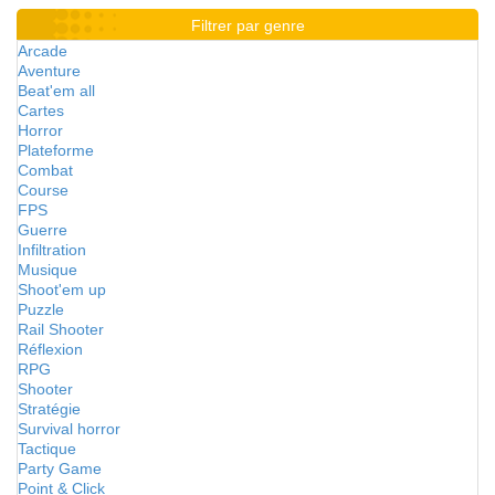
Filtrer par genre
Arcade
Aventure
Beat'em all
Cartes
Horror
Plateforme
Combat
Course
FPS
Guerre
Infiltration
Musique
Shoot'em up
Puzzle
Rail Shooter
Réflexion
RPG
Shooter
Stratégie
Survival horror
Tactique
Party Game
Point & Click