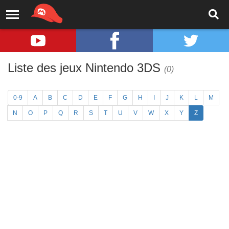
Liste des jeux Nintendo 3DS
(0)
0-9
A
B
C
D
E
F
G
H
I
J
K
L
M
N
O
P
Q
R
S
T
U
V
W
X
Y
Z