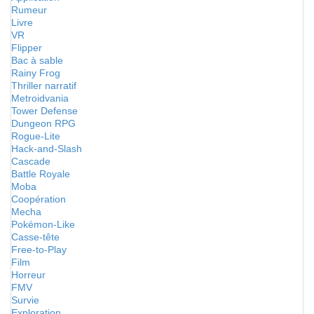
Rumeur
Livre
VR
Flipper
Bac à sable
Rainy Frog
Thriller narratif
Metroidvania
Tower Defense
Dungeon RPG
Rogue-Lite
Hack-and-Slash
Cascade
Battle Royale
Moba
Coopération
Mecha
Pokémon-Like
Casse-tête
Free-to-Play
Film
Horreur
FMV
Survie
Exploration