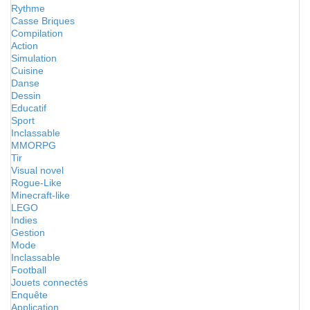
Rythme
Casse Briques
Compilation
Action
Simulation
Cuisine
Danse
Dessin
Educatif
Sport
Inclassable
MMORPG
Tir
Visual novel
Rogue-Like
Minecraft-like
LEGO
Indies
Gestion
Mode
Inclassable
Football
Jouets connectés
Enquête
Application