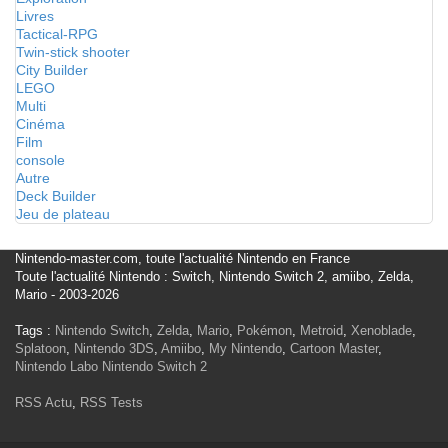
Livres
Tactical-RPG
Twin-stick shooter
City Builder
LEGO
Multi
Cinéma
Film
console
Autre
Deck Builder
Jeu de plateau
Nintendo-master.com, toute l'actualité Nintendo en France
Toute l'actualité Nintendo : Switch, Nintendo Switch 2, amiibo, Zelda,
Mario - 2003-2026
Tags :
Nintendo Switch
,
Zelda
,
Mario
,
Pokémon
,
Metroid
,
Xenoblade
,
Splatoon
,
Nintendo 3DS
,
Amiibo
,
My Nintendo
,
Cartoon Master
,
Nintendo Labo
Nintendo Switch 2
RSS Actu
,
RSS Tests