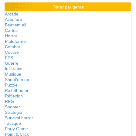
Filtrer par genre
Arcade
Aventure
Beat'em all
Cartes
Horror
Plateforme
Combat
Course
FPS
Guerre
Infiltration
Musique
Shoot'em up
Puzzle
Rail Shooter
Réflexion
RPG
Shooter
Stratégie
Survival horror
Tactique
Party Game
Point & Click