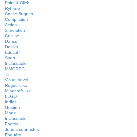
Point & Click
Rythme
Casse Briques
Compilation
Action
Simulation
Cuisine
Danse
Dessin
Educatif
Sport
Inclassable
MMORPG
Tir
Visual novel
Rogue-Like
Minecraft-like
LEGO
Indies
Gestion
Mode
Inclassable
Football
Jouets connectés
Enquête