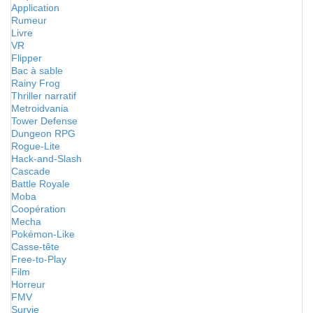
Application
Rumeur
Livre
VR
Flipper
Bac à sable
Rainy Frog
Thriller narratif
Metroidvania
Tower Defense
Dungeon RPG
Rogue-Lite
Hack-and-Slash
Cascade
Battle Royale
Moba
Coopération
Mecha
Pokémon-Like
Casse-tête
Free-to-Play
Film
Horreur
FMV
Survie