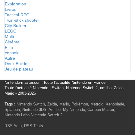
Exploration
Livres
Tactical-RPG
Twin-stick shooter
City Builder
LEGO
Multi
Cinéma
Film
console
Autre
Deck Builder
Jeu de plateau
Nintendo-master.com, toute l'actualité Nintendo en France
Toute l'actualité Nintendo : Switch, Nintendo Switch 2, amiibo, Zelda,
Mario - 2003-2026
Tags :
Nintendo Switch
,
Zelda
,
Mario
,
Pokémon
,
Metroid
,
Xenoblade
,
Splatoon
,
Nintendo 3DS
,
Amiibo
,
My Nintendo
,
Cartoon Master
,
Nintendo Labo
Nintendo Switch 2
RSS Actu
,
RSS Tests