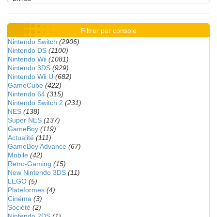
Filtrer par console
Nintendo Switch
(2906)
Nintendo DS
(1100)
Nintendo Wii
(1081)
Nintendo 3DS
(929)
Nintendo Wii U
(682)
GameCube
(422)
Nintendo 64
(315)
Nintendo Switch 2
(231)
NES
(138)
Super NES
(137)
GameBoy
(119)
Actualité
(111)
GameBoy Advance
(67)
Mobile
(42)
Retro-Gaming
(15)
New Nintendo 3DS
(11)
LEGO
(5)
Plateformes
(4)
Cinéma
(3)
Société
(2)
Nintendo 2DS
(1)