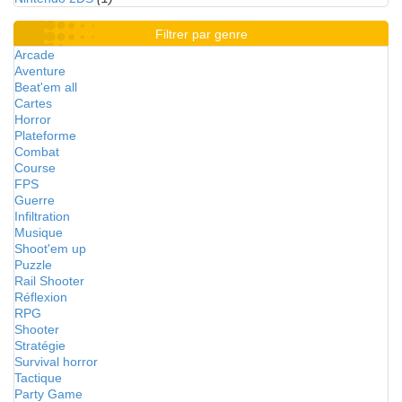
Filtrer par genre
Arcade
Aventure
Beat'em all
Cartes
Horror
Plateforme
Combat
Course
FPS
Guerre
Infiltration
Musique
Shoot'em up
Puzzle
Rail Shooter
Réflexion
RPG
Shooter
Stratégie
Survival horror
Tactique
Party Game