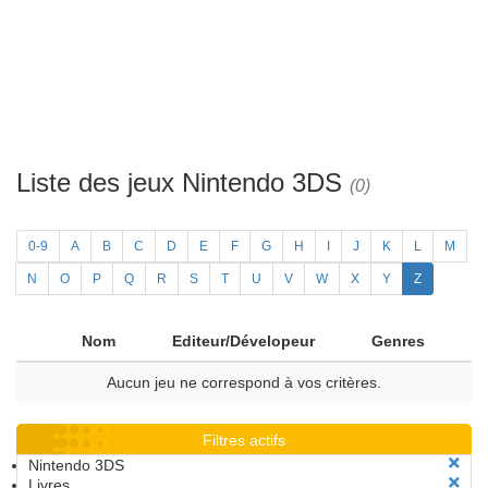
Liste des jeux Nintendo 3DS
(0)
0-9
A
B
C
D
E
F
G
H
I
J
K
L
M
N
O
P
Q
R
S
T
U
V
W
X
Y
Z
Nom
Editeur/Dévelopeur
Genres
Aucun jeu ne correspond à vos critères.
Filtres actifs
Nintendo 3DS
Livres