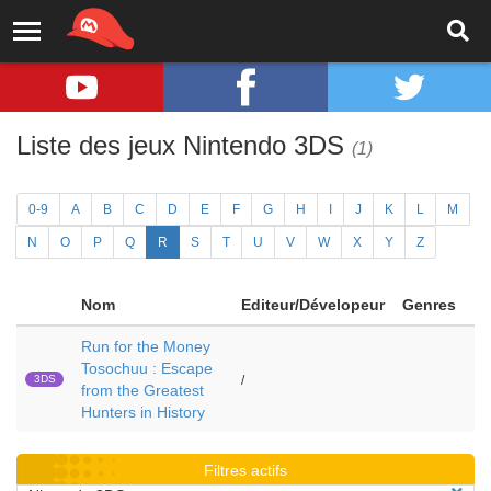
Liste des jeux Nintendo 3DS
(1)
0-9
A
B
C
D
E
F
G
H
I
J
K
L
M
N
O
P
Q
R
S
T
U
V
W
X
Y
Z
Nom
Editeur/Dévelopeur
Genres
Run for the Money
Tosochuu : Escape
3DS
/
from the Greatest
Hunters in History
Filtres actifs