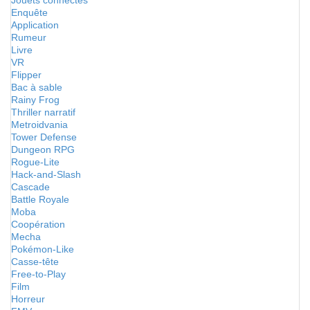
Jouets connectés
Enquête
Application
Rumeur
Livre
VR
Flipper
Bac à sable
Rainy Frog
Thriller narratif
Metroidvania
Tower Defense
Dungeon RPG
Rogue-Lite
Hack-and-Slash
Cascade
Battle Royale
Moba
Coopération
Mecha
Pokémon-Like
Casse-tête
Free-to-Play
Film
Horreur