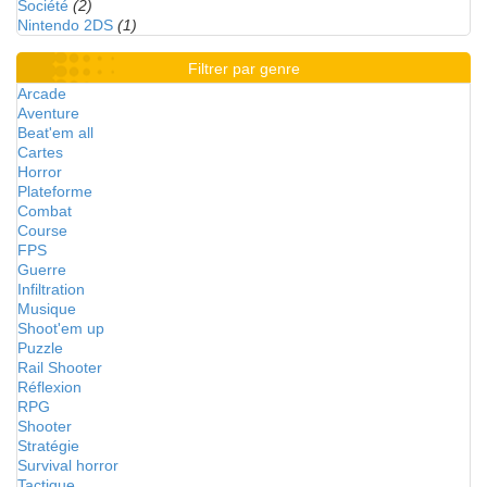
Société
(2)
Nintendo 2DS
(1)
Filtrer par genre
Arcade
Aventure
Beat'em all
Cartes
Horror
Plateforme
Combat
Course
FPS
Guerre
Infiltration
Musique
Shoot'em up
Puzzle
Rail Shooter
Réflexion
RPG
Shooter
Stratégie
Survival horror
Tactique