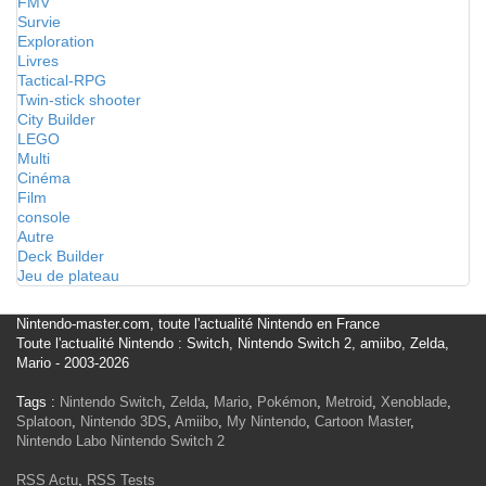
FMV
Survie
Exploration
Livres
Tactical-RPG
Twin-stick shooter
City Builder
LEGO
Multi
Cinéma
Film
console
Autre
Deck Builder
Jeu de plateau
Nintendo-master.com, toute l'actualité Nintendo en France
Toute l'actualité Nintendo : Switch, Nintendo Switch 2, amiibo, Zelda,
Mario - 2003-2026
Tags :
Nintendo Switch
,
Zelda
,
Mario
,
Pokémon
,
Metroid
,
Xenoblade
,
Splatoon
,
Nintendo 3DS
,
Amiibo
,
My Nintendo
,
Cartoon Master
,
Nintendo Labo
Nintendo Switch 2
RSS Actu
,
RSS Tests