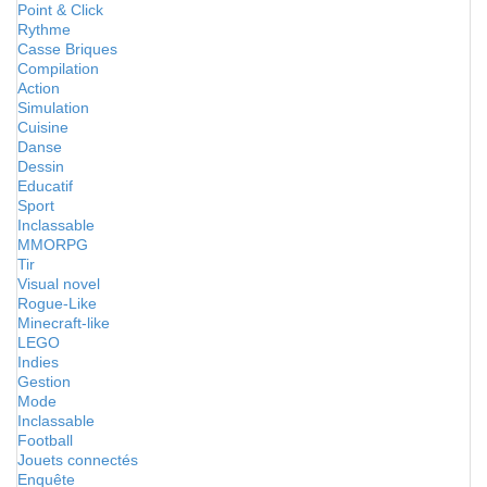
Point & Click
Rythme
Casse Briques
Compilation
Action
Simulation
Cuisine
Danse
Dessin
Educatif
Sport
Inclassable
MMORPG
Tir
Visual novel
Rogue-Like
Minecraft-like
LEGO
Indies
Gestion
Mode
Inclassable
Football
Jouets connectés
Enquête