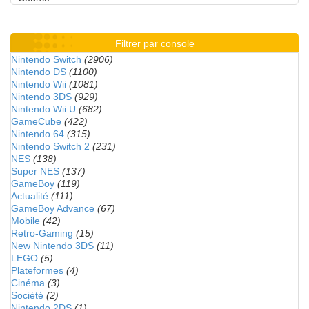
Filtrer par console
Nintendo Switch
(2906)
Nintendo DS
(1100)
Nintendo Wii
(1081)
Nintendo 3DS
(929)
Nintendo Wii U
(682)
GameCube
(422)
Nintendo 64
(315)
Nintendo Switch 2
(231)
NES
(138)
Super NES
(137)
GameBoy
(119)
Actualité
(111)
GameBoy Advance
(67)
Mobile
(42)
Retro-Gaming
(15)
New Nintendo 3DS
(11)
LEGO
(5)
Plateformes
(4)
Cinéma
(3)
Société
(2)
Nintendo 2DS
(1)