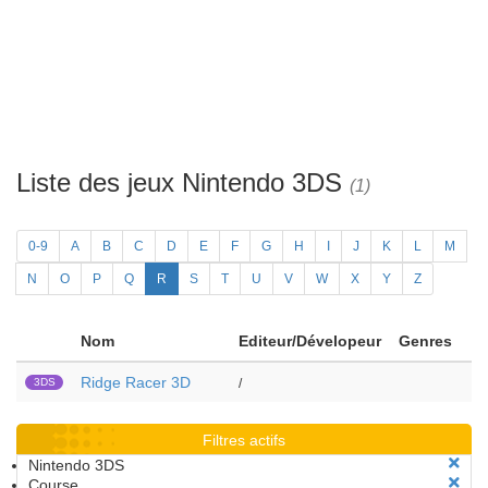
Liste des jeux Nintendo 3DS
(1)
0-9
A
B
C
D
E
F
G
H
I
J
K
L
M
N
O
P
Q
R
S
T
U
V
W
X
Y
Z
Nom
Editeur/Dévelopeur
Genres
Ridge Racer 3D
3DS
/
Filtres actifs
Nintendo 3DS
Course