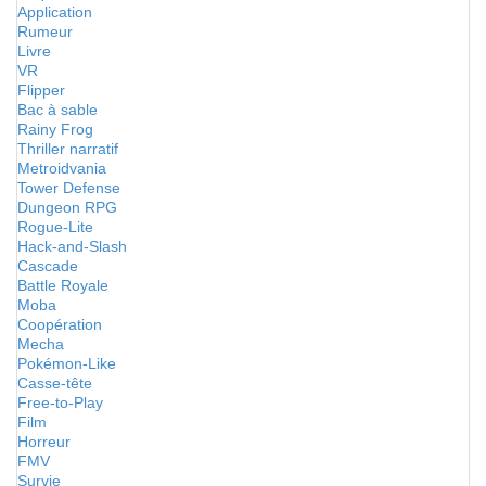
Application
Rumeur
Livre
VR
Flipper
Bac à sable
Rainy Frog
Thriller narratif
Metroidvania
Tower Defense
Dungeon RPG
Rogue-Lite
Hack-and-Slash
Cascade
Battle Royale
Moba
Coopération
Mecha
Pokémon-Like
Casse-tête
Free-to-Play
Film
Horreur
FMV
Survie