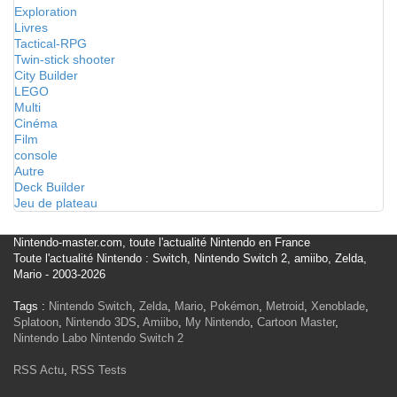
Exploration
Livres
Tactical-RPG
Twin-stick shooter
City Builder
LEGO
Multi
Cinéma
Film
console
Autre
Deck Builder
Jeu de plateau
Nintendo-master.com, toute l'actualité Nintendo en France
Toute l'actualité Nintendo : Switch, Nintendo Switch 2, amiibo, Zelda,
Mario - 2003-2026
Tags :
Nintendo Switch
,
Zelda
,
Mario
,
Pokémon
,
Metroid
,
Xenoblade
,
Splatoon
,
Nintendo 3DS
,
Amiibo
,
My Nintendo
,
Cartoon Master
,
Nintendo Labo
Nintendo Switch 2
RSS Actu
,
RSS Tests