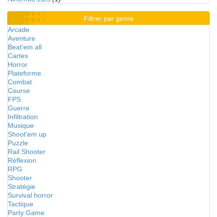
Filtrer par genre
Arcade
Aventure
Beat'em all
Cartes
Horror
Plateforme
Combat
Course
FPS
Guerre
Infiltration
Musique
Shoot'em up
Puzzle
Rail Shooter
Réflexion
RPG
Shooter
Stratégie
Survival horror
Tactique
Party Game