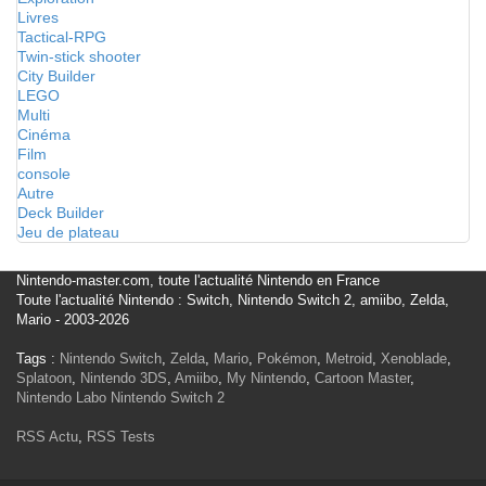
Livres
Tactical-RPG
Twin-stick shooter
City Builder
LEGO
Multi
Cinéma
Film
console
Autre
Deck Builder
Jeu de plateau
Nintendo-master.com, toute l'actualité Nintendo en France
Toute l'actualité Nintendo : Switch, Nintendo Switch 2, amiibo, Zelda,
Mario - 2003-2026
Tags :
Nintendo Switch
,
Zelda
,
Mario
,
Pokémon
,
Metroid
,
Xenoblade
,
Splatoon
,
Nintendo 3DS
,
Amiibo
,
My Nintendo
,
Cartoon Master
,
Nintendo Labo
Nintendo Switch 2
RSS Actu
,
RSS Tests