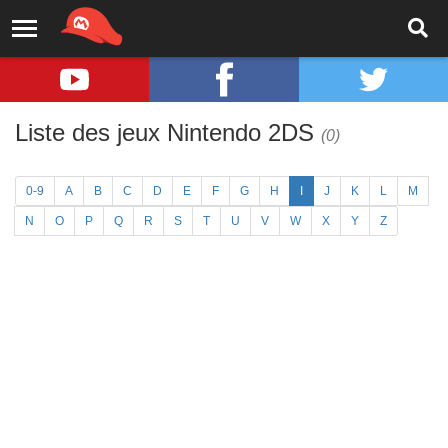
Liste des jeux Nintendo 2DS
(0)
0-9
A
B
C
D
E
F
G
H
I
J
K
L
M
N
O
P
Q
R
S
T
U
V
W
X
Y
Z