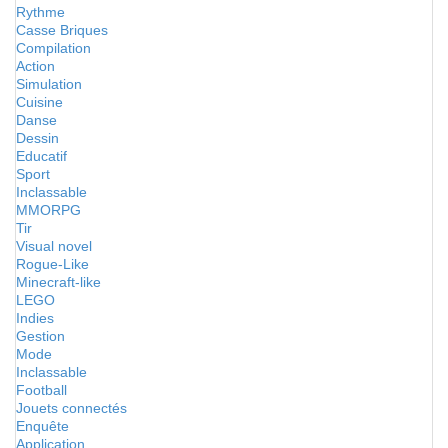
Rythme
Casse Briques
Compilation
Action
Simulation
Cuisine
Danse
Dessin
Educatif
Sport
Inclassable
MMORPG
Tir
Visual novel
Rogue-Like
Minecraft-like
LEGO
Indies
Gestion
Mode
Inclassable
Football
Jouets connectés
Enquête
Application