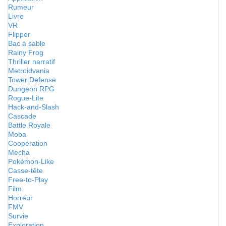
Rumeur
Livre
VR
Flipper
Bac à sable
Rainy Frog
Thriller narratif
Metroidvania
Tower Defense
Dungeon RPG
Rogue-Lite
Hack-and-Slash
Cascade
Battle Royale
Moba
Coopération
Mecha
Pokémon-Like
Casse-tête
Free-to-Play
Film
Horreur
FMV
Survie
Exploration