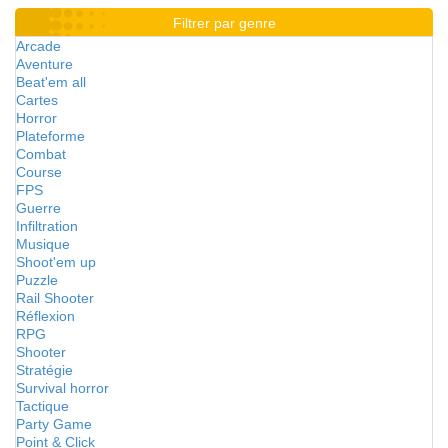
Filtrer par genre
Arcade
Aventure
Beat'em all
Cartes
Horror
Plateforme
Combat
Course
FPS
Guerre
Infiltration
Musique
Shoot'em up
Puzzle
Rail Shooter
Réflexion
RPG
Shooter
Stratégie
Survival horror
Tactique
Party Game
Point & Click