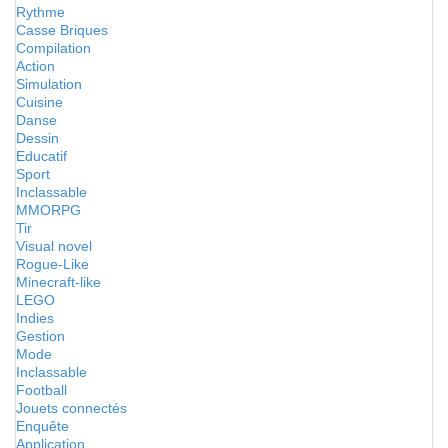
Rythme
Casse Briques
Compilation
Action
Simulation
Cuisine
Danse
Dessin
Educatif
Sport
Inclassable
MMORPG
Tir
Visual novel
Rogue-Like
Minecraft-like
LEGO
Indies
Gestion
Mode
Inclassable
Football
Jouets connectés
Enquête
Application