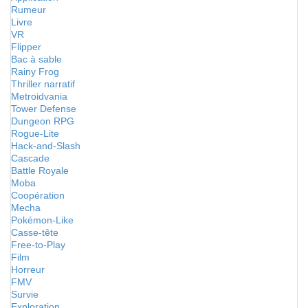
Rumeur
Livre
VR
Flipper
Bac à sable
Rainy Frog
Thriller narratif
Metroidvania
Tower Defense
Dungeon RPG
Rogue-Lite
Hack-and-Slash
Cascade
Battle Royale
Moba
Coopération
Mecha
Pokémon-Like
Casse-tête
Free-to-Play
Film
Horreur
FMV
Survie
Exploration