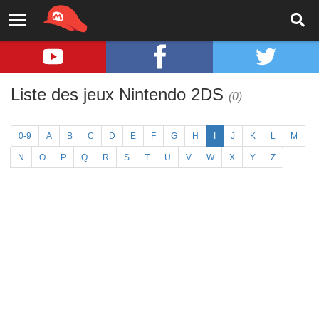
Liste des jeux Nintendo 2DS
(0)
0-9
A
B
C
D
E
F
G
H
I
J
K
L
M
N
O
P
Q
R
S
T
U
V
W
X
Y
Z