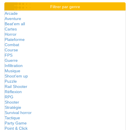
Filtrer par genre
Arcade
Aventure
Beat'em all
Cartes
Horror
Plateforme
Combat
Course
FPS
Guerre
Infiltration
Musique
Shoot'em up
Puzzle
Rail Shooter
Réflexion
RPG
Shooter
Stratégie
Survival horror
Tactique
Party Game
Point & Click