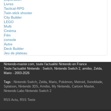
Livres
Tactical-RPG
Twin-stick shooter
City Builder
LEGO
Multi
Cinéma
Film
console
Autre
Deck Builder
Jeu de plateau
Nintendo-master.com, toute l'actualité Nintendo en France
Toute l'actualité Nintendo : Switch, Nintendo Switch 2, amiibo, Zelda,
Mario - 2003-2026
Tags :
Nintendo Switch
,
Zelda
,
Mario
,
Pokémon
,
Metroid
,
Xenoblade
,
Splatoon
,
Nintendo 3DS
,
Amiibo
,
My Nintendo
,
Cartoon Master
,
Nintendo Labo
Nintendo Switch 2
RSS Actu
,
RSS Tests