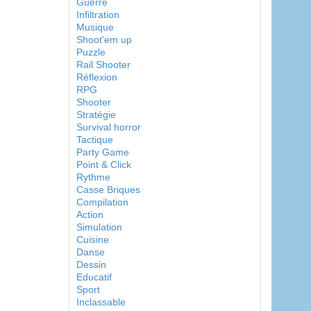
Guerre
Infiltration
Musique
Shoot'em up
Puzzle
Rail Shooter
Réflexion
RPG
Shooter
Stratégie
Survival horror
Tactique
Party Game
Point & Click
Rythme
Casse Briques
Compilation
Action
Simulation
Cuisine
Danse
Dessin
Educatif
Sport
Inclassable