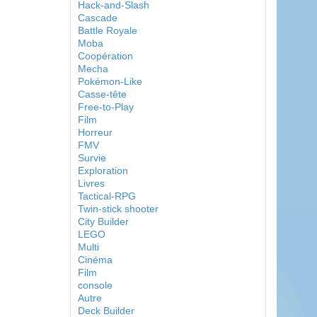
Hack-and-Slash
Cascade
Battle Royale
Moba
Coopération
Mecha
Pokémon-Like
Casse-tête
Free-to-Play
Film
Horreur
FMV
Survie
Exploration
Livres
Tactical-RPG
Twin-stick shooter
City Builder
LEGO
Multi
Cinéma
Film
console
Autre
Deck Builder