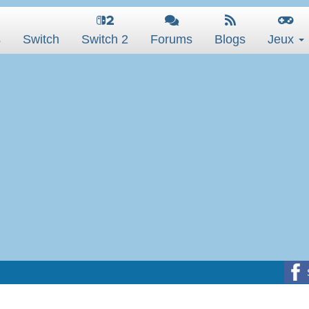
s
Switch
Switch 2
Forums
Blogs
Jeux