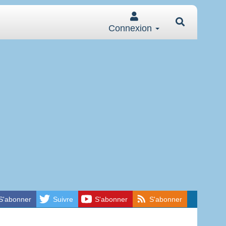
Connexion
S'abonner
Suivre
S'abonner
S'abonner