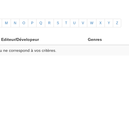
M
N
O
P
Q
R
S
T
U
V
W
X
Y
Z
Editeur/Dévelopeur
Genres
u ne correspond à vos critères.