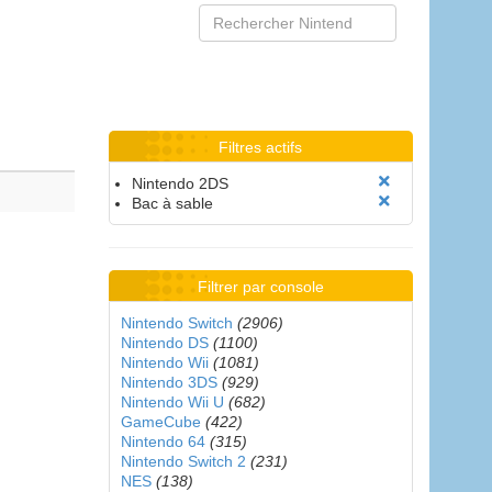
Filtres actifs
Nintendo 2DS
Bac à sable
Filtrer par console
Nintendo Switch
(2906)
Nintendo DS
(1100)
Nintendo Wii
(1081)
Nintendo 3DS
(929)
Nintendo Wii U
(682)
GameCube
(422)
Nintendo 64
(315)
Nintendo Switch 2
(231)
NES
(138)