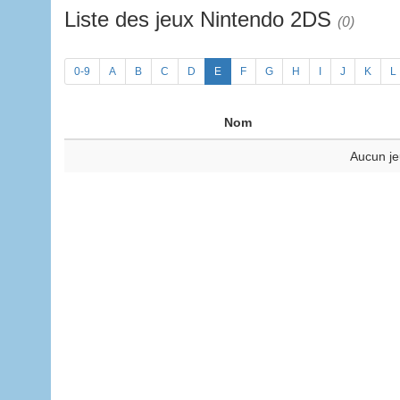
Liste des jeux Nintendo 2DS
(0)
0-9
A
B
C
D
E
F
G
H
I
J
K
L
Nom
Aucun je