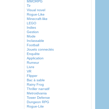
MMORPG
Tir
Visual novel
Rogue-Like
Minecraft-like
LEGO
Indies
Gestion
Mode
Inclassable
Football
Jouets connectés
Enquête
Application
Rumeur
Livre
VR
Flipper
Bac à sable
Rainy Frog
Thriller narratif
Metroidvania
Tower Defense
Dungeon RPG
Rogue-Lite