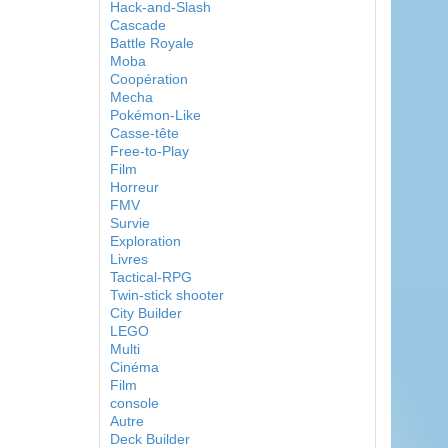
Hack-and-Slash
Cascade
Battle Royale
Moba
Coopération
Mecha
Pokémon-Like
Casse-tête
Free-to-Play
Film
Horreur
FMV
Survie
Exploration
Livres
Tactical-RPG
Twin-stick shooter
City Builder
LEGO
Multi
Cinéma
Film
console
Autre
Deck Builder