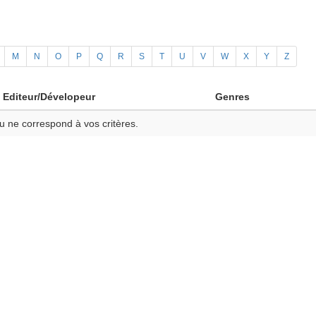
M
N
O
P
Q
R
S
T
U
V
W
X
Y
Z
Editeur/Dévelopeur
Genres
u ne correspond à vos critères.