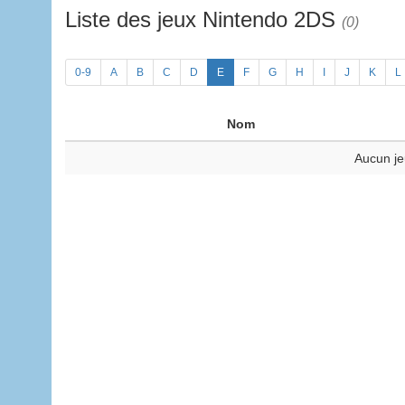
Liste des jeux Nintendo 2DS
(0)
0-9
A
B
C
D
E
F
G
H
I
J
K
L
Nom
Aucun je