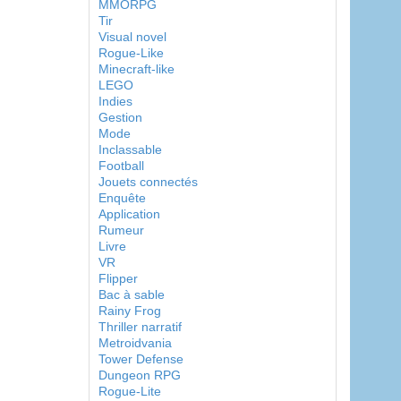
MMORPG
Tir
Visual novel
Rogue-Like
Minecraft-like
LEGO
Indies
Gestion
Mode
Inclassable
Football
Jouets connectés
Enquête
Application
Rumeur
Livre
VR
Flipper
Bac à sable
Rainy Frog
Thriller narratif
Metroidvania
Tower Defense
Dungeon RPG
Rogue-Lite