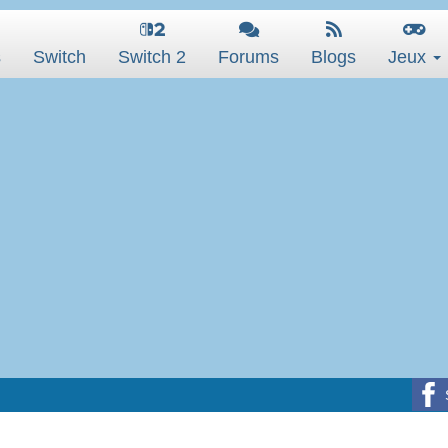
s
Switch
Switch 2
Forums
Blogs
Jeux