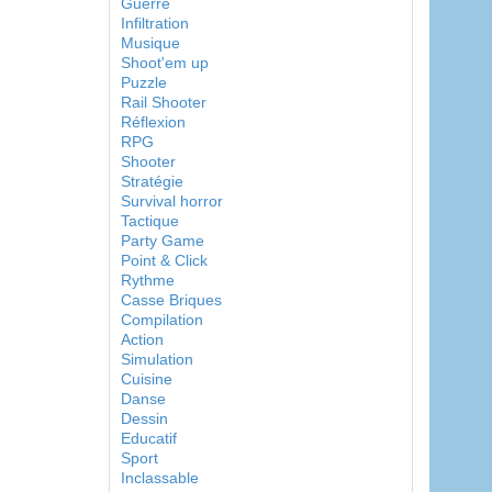
Guerre
Infiltration
Musique
Shoot'em up
Puzzle
Rail Shooter
Réflexion
RPG
Shooter
Stratégie
Survival horror
Tactique
Party Game
Point & Click
Rythme
Casse Briques
Compilation
Action
Simulation
Cuisine
Danse
Dessin
Educatif
Sport
Inclassable