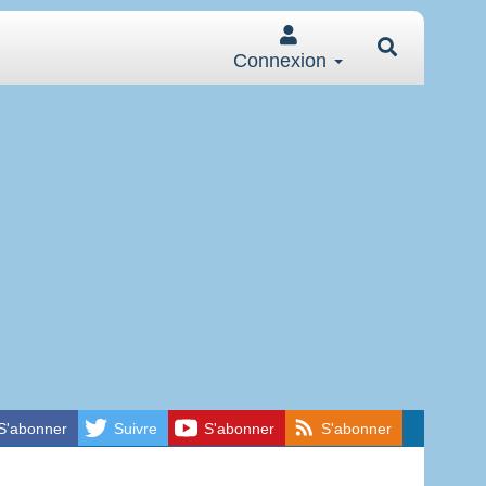
Connexion
S'abonner
Suivre
S'abonner
S'abonner