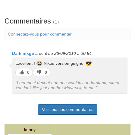
Commentaires
(1)
Connectez-vous pour commenter
Darklinkgc
a écrit
Le 28/09/2010 à 20:54
😂
😎
Excellent !
Nikos version guignol
J’aime
J’aime
0
0
pas
"I bet most decent humans wouldn't understand, either.
You look like just another Maverick, to me."
Voir tous les commentaires
kenny