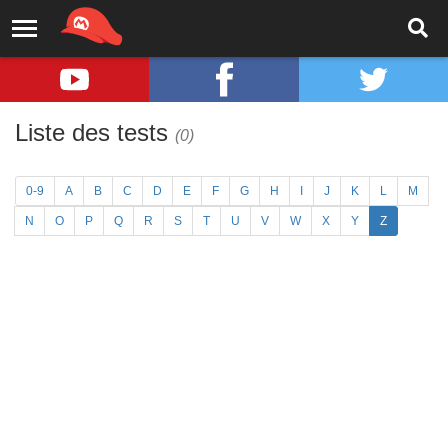
Liste des tests
(0)
0-9
A
B
C
D
E
F
G
H
I
J
K
L
M
N
O
P
Q
R
S
T
U
V
W
X
Y
Z