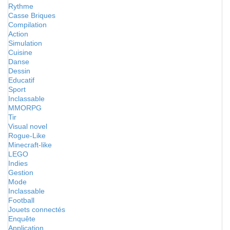
Rythme
Casse Briques
Compilation
Action
Simulation
Cuisine
Danse
Dessin
Educatif
Sport
Inclassable
MMORPG
Tir
Visual novel
Rogue-Like
Minecraft-like
LEGO
Indies
Gestion
Mode
Inclassable
Football
Jouets connectés
Enquête
Application