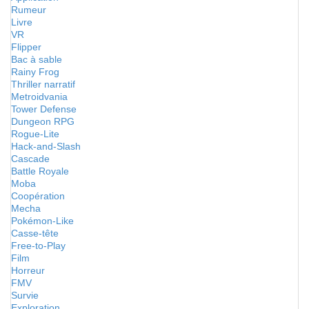
Rumeur
Livre
VR
Flipper
Bac à sable
Rainy Frog
Thriller narratif
Metroidvania
Tower Defense
Dungeon RPG
Rogue-Lite
Hack-and-Slash
Cascade
Battle Royale
Moba
Coopération
Mecha
Pokémon-Like
Casse-tête
Free-to-Play
Film
Horreur
FMV
Survie
Exploration