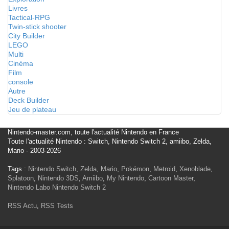
Livres
Tactical-RPG
Twin-stick shooter
City Builder
LEGO
Multi
Cinéma
Film
console
Autre
Deck Builder
Jeu de plateau
Nintendo-master.com, toute l'actualité Nintendo en France
Toute l'actualité Nintendo : Switch, Nintendo Switch 2, amiibo, Zelda,
Mario - 2003-2026
Tags :
Nintendo Switch
,
Zelda
,
Mario
,
Pokémon
,
Metroid
,
Xenoblade
,
Splatoon
,
Nintendo 3DS
,
Amiibo
,
My Nintendo
,
Cartoon Master
,
Nintendo Labo
Nintendo Switch 2
RSS Actu
,
RSS Tests