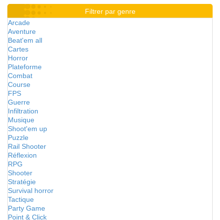
Filtrer par genre
Arcade
Aventure
Beat'em all
Cartes
Horror
Plateforme
Combat
Course
FPS
Guerre
Infiltration
Musique
Shoot'em up
Puzzle
Rail Shooter
Réflexion
RPG
Shooter
Stratégie
Survival horror
Tactique
Party Game
Point & Click