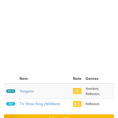
Nom
Note
Genres
Aventure,
6
Tengami
Wii U
Réflexion,
TV Show King (WiiWare)
6.5
Wii
Réflexion,