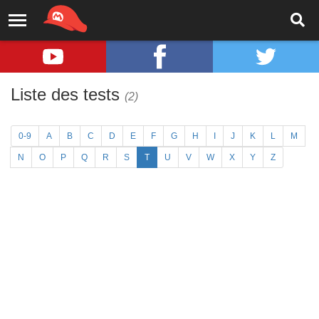
Liste des tests
(2)
0-9
A
B
C
D
E
F
G
H
I
J
K
L
M
N
O
P
Q
R
S
T
U
V
W
X
Y
Z