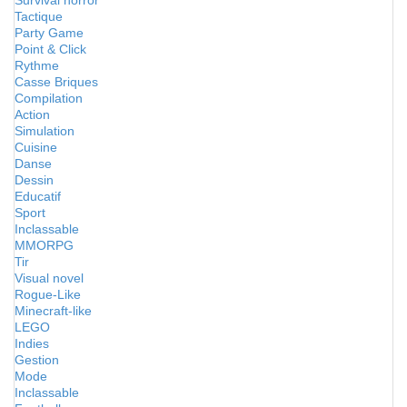
Survival horror
Tactique
Party Game
Point & Click
Rythme
Casse Briques
Compilation
Action
Simulation
Cuisine
Danse
Dessin
Educatif
Sport
Inclassable
MMORPG
Tir
Visual novel
Rogue-Like
Minecraft-like
LEGO
Indies
Gestion
Mode
Inclassable