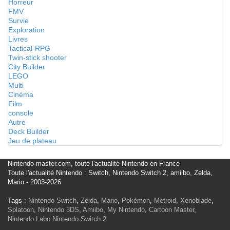
Horreur
FMV
Survie
Exploration
Livres
Tactical-RPG
Twin-stick shooter
City Builder
LEGO
Multi
Cinéma
Film
console
Autre
Deck Builder
Jeu de plateau
Nintendo-master.com, toute l'actualité Nintendo en France
Toute l'actualité Nintendo : Switch, Nintendo Switch 2, amiibo, Zelda,
Mario - 2003-2026
Tags :
Nintendo Switch
,
Zelda
,
Mario
,
Pokémon
,
Metroid
,
Xenoblade
,
Splatoon
,
Nintendo 3DS
,
Amiibo
,
My Nintendo
,
Cartoon Master
,
Nintendo Labo
Nintendo Switch 2