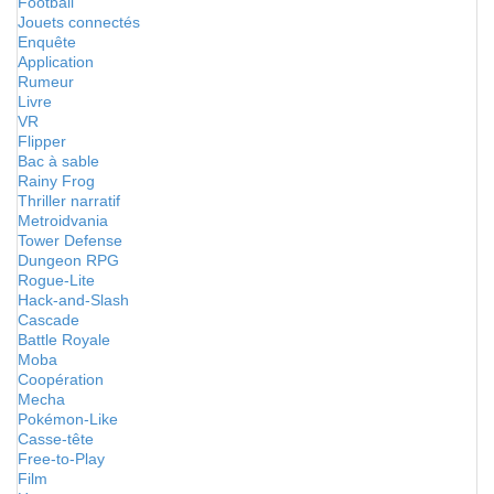
Football
Jouets connectés
Enquête
Application
Rumeur
Livre
VR
Flipper
Bac à sable
Rainy Frog
Thriller narratif
Metroidvania
Tower Defense
Dungeon RPG
Rogue-Lite
Hack-and-Slash
Cascade
Battle Royale
Moba
Coopération
Mecha
Pokémon-Like
Casse-tête
Free-to-Play
Film