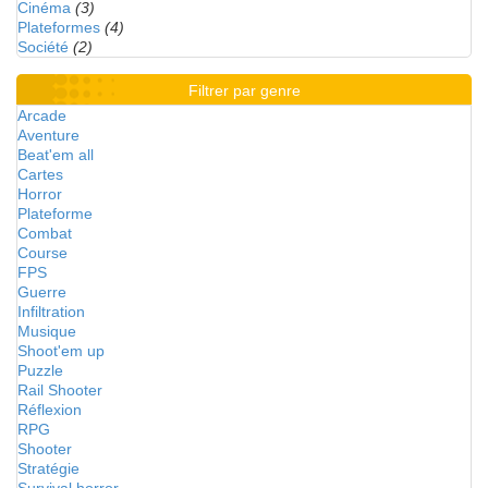
Cinéma
(3)
Plateformes
(4)
Société
(2)
Filtrer par genre
Arcade
Aventure
Beat'em all
Cartes
Horror
Plateforme
Combat
Course
FPS
Guerre
Infiltration
Musique
Shoot'em up
Puzzle
Rail Shooter
Réflexion
RPG
Shooter
Stratégie