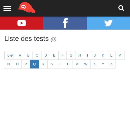
Liste des tests
(0)
0-9
A
B
C
D
E
F
G
H
I
J
K
L
M
N
O
P
Q
R
S
T
U
V
W
X
Y
Z