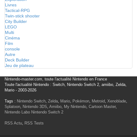
Livres
Tactical-RPG
Twin-stick shooter
City Builder
LEGO
Multi
Cinéma
Film
console
Autre
Deck Builder
Jeu de plateau
Nintendo-master.com, toute l'actualité Nintendo en France
Toute l'actualité Nintendo : Switch, Nintendo Switch 2, amiibo, Zelda,
Mario - 2003-2026
Tags :
Nintendo Switch
,
Zelda
,
Mario
,
Pokémon
,
Metroid
,
Xenoblade
,
Splatoon
,
Nintendo 3DS
,
Amiibo
,
My Nintendo
,
Cartoon Master
,
Nintendo Labo
Nintendo Switch 2
RSS Actu
,
RSS Tests