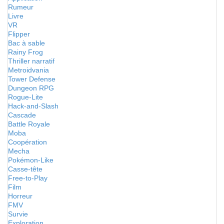
Rumeur
Livre
VR
Flipper
Bac à sable
Rainy Frog
Thriller narratif
Metroidvania
Tower Defense
Dungeon RPG
Rogue-Lite
Hack-and-Slash
Cascade
Battle Royale
Moba
Coopération
Mecha
Pokémon-Like
Casse-tête
Free-to-Play
Film
Horreur
FMV
Survie
Exploration