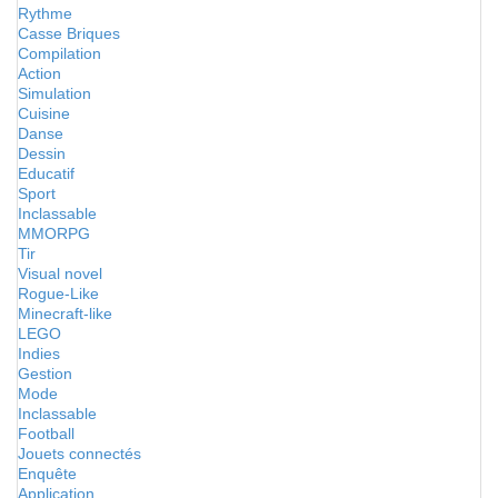
Rythme
Casse Briques
Compilation
Action
Simulation
Cuisine
Danse
Dessin
Educatif
Sport
Inclassable
MMORPG
Tir
Visual novel
Rogue-Like
Minecraft-like
LEGO
Indies
Gestion
Mode
Inclassable
Football
Jouets connectés
Enquête
Application