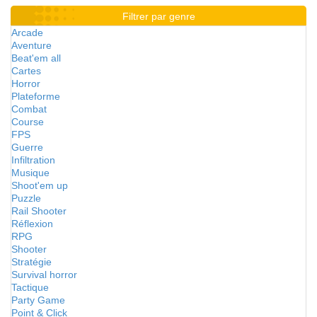
Filtrer par genre
Arcade
Aventure
Beat'em all
Cartes
Horror
Plateforme
Combat
Course
FPS
Guerre
Infiltration
Musique
Shoot'em up
Puzzle
Rail Shooter
Réflexion
RPG
Shooter
Stratégie
Survival horror
Tactique
Party Game
Point & Click