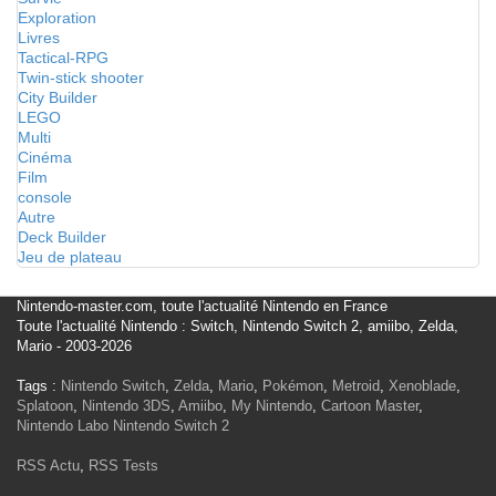
Exploration
Livres
Tactical-RPG
Twin-stick shooter
City Builder
LEGO
Multi
Cinéma
Film
console
Autre
Deck Builder
Jeu de plateau
Nintendo-master.com, toute l'actualité Nintendo en France
Toute l'actualité Nintendo : Switch, Nintendo Switch 2, amiibo, Zelda,
Mario - 2003-2026
Tags :
Nintendo Switch
,
Zelda
,
Mario
,
Pokémon
,
Metroid
,
Xenoblade
,
Splatoon
,
Nintendo 3DS
,
Amiibo
,
My Nintendo
,
Cartoon Master
,
Nintendo Labo
Nintendo Switch 2
RSS Actu
,
RSS Tests