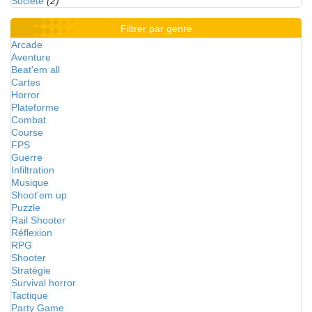
Société
(2)
Filtrer par genre
Arcade
Aventure
Beat'em all
Cartes
Horror
Plateforme
Combat
Course
FPS
Guerre
Infiltration
Musique
Shoot'em up
Puzzle
Rail Shooter
Réflexion
RPG
Shooter
Stratégie
Survival horror
Tactique
Party Game