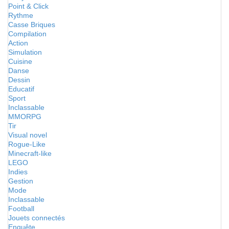
Point & Click
Rythme
Casse Briques
Compilation
Action
Simulation
Cuisine
Danse
Dessin
Educatif
Sport
Inclassable
MMORPG
Tir
Visual novel
Rogue-Like
Minecraft-like
LEGO
Indies
Gestion
Mode
Inclassable
Football
Jouets connectés
Enquête