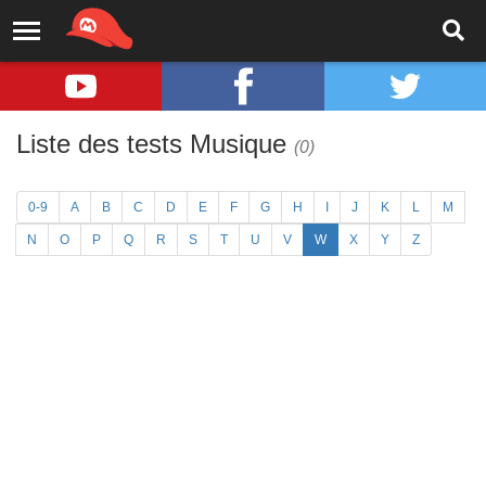
Liste des tests Musique
(0)
0-9
A
B
C
D
E
F
G
H
I
J
K
L
M
N
O
P
Q
R
S
T
U
V
W
X
Y
Z