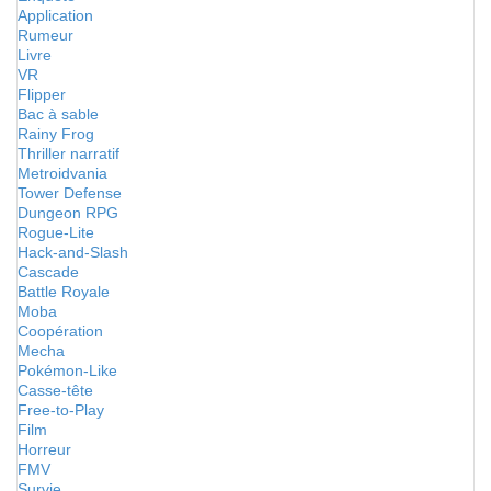
Application
Rumeur
Livre
VR
Flipper
Bac à sable
Rainy Frog
Thriller narratif
Metroidvania
Tower Defense
Dungeon RPG
Rogue-Lite
Hack-and-Slash
Cascade
Battle Royale
Moba
Coopération
Mecha
Pokémon-Like
Casse-tête
Free-to-Play
Film
Horreur
FMV
Survie