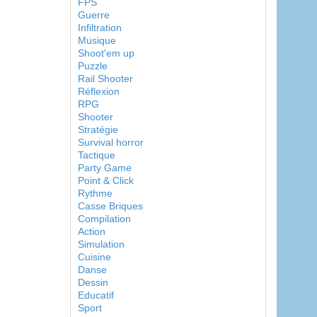
FPS
Guerre
Infiltration
Musique
Shoot'em up
Puzzle
Rail Shooter
Réflexion
RPG
Shooter
Stratégie
Survival horror
Tactique
Party Game
Point & Click
Rythme
Casse Briques
Compilation
Action
Simulation
Cuisine
Danse
Dessin
Educatif
Sport