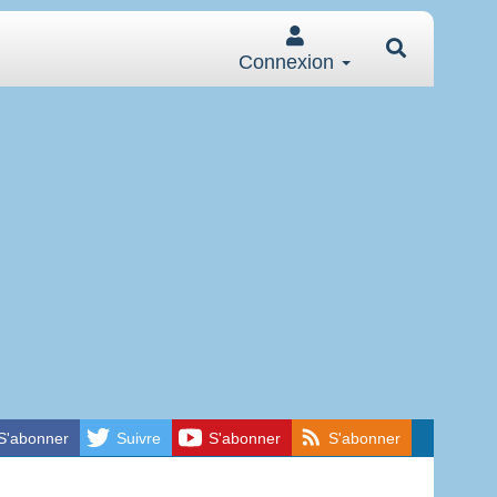
Connexion
S'abonner
Suivre
S'abonner
S'abonner