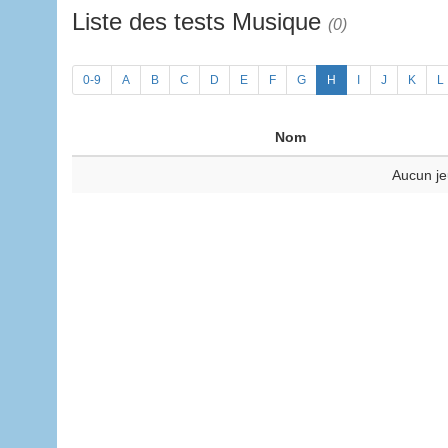
Liste des tests Musique
(0)
0-9
A
B
C
D
E
F
G
H
I
J
K
L
Nom
Aucun je