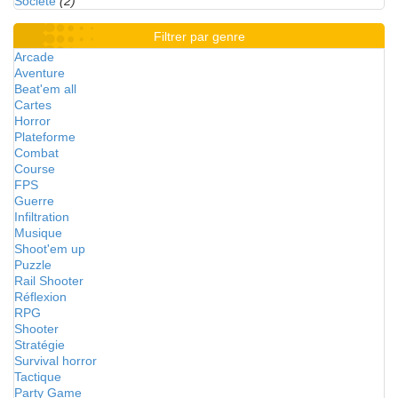
Société
(2)
Filtrer par genre
Arcade
Aventure
Beat'em all
Cartes
Horror
Plateforme
Combat
Course
FPS
Guerre
Infiltration
Musique
Shoot'em up
Puzzle
Rail Shooter
Réflexion
RPG
Shooter
Stratégie
Survival horror
Tactique
Party Game