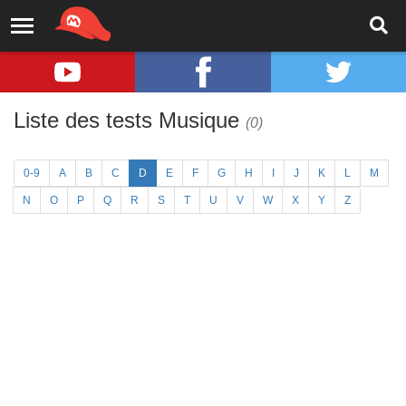
Liste des tests Musique
(0)
0-9
A
B
C
D
E
F
G
H
I
J
K
L
M
N
O
P
Q
R
S
T
U
V
W
X
Y
Z