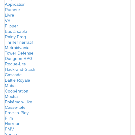
Application
Rumeur
Livre
VR
Flipper
Bac à sable
Rainy Frog
Thriller narratif
Metroidvania
Tower Defense
Dungeon RPG
Rogue-Lite
Hack-and-Slash
Cascade
Battle Royale
Moba
Coopération
Mecha
Pokémon-Like
Casse-tête
Free-to-Play
Film
Horreur
FMV
Survie