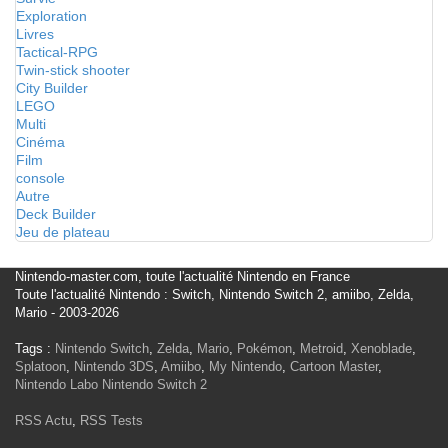
Exploration
Livres
Tactical-RPG
Twin-stick shooter
City Builder
LEGO
Multi
Cinéma
Film
console
Autre
Deck Builder
Jeu de plateau
Nintendo-master.com, toute l'actualité Nintendo en France
Toute l'actualité Nintendo : Switch, Nintendo Switch 2, amiibo, Zelda,
Mario - 2003-2026
Tags :
Nintendo Switch
,
Zelda
,
Mario
,
Pokémon
,
Metroid
,
Xenoblade
,
Splatoon
,
Nintendo 3DS
,
Amiibo
,
My Nintendo
,
Cartoon Master
,
Nintendo Labo
Nintendo Switch 2
RSS Actu
,
RSS Tests