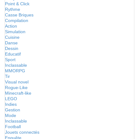
Point & Click
Rythme
Casse Briques
Compilation
Action
Simulation
Cuisine
Danse
Dessin
Educatif
Sport
Inclassable
MMORPG
Tir
Visual novel
Rogue-Like
Minecraft-like
LEGO
Indies
Gestion
Mode
Inclassable
Football
Jouets connectés
Enquête