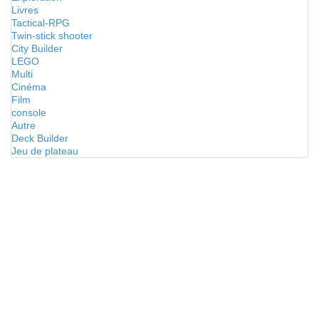
Livres
Tactical-RPG
Twin-stick shooter
City Builder
LEGO
Multi
Cinéma
Film
console
Autre
Deck Builder
Jeu de plateau