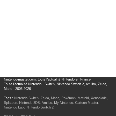
Nintendo-master.com, toute l'actualité Nintendo en France
Toute l'actualité Nintendo : Switch, Nintendo Switch 2, amiibo, Zelda,
Mario - 2003-2026
Tags :
Nintendo Switch
,
Zelda
,
Mario
,
Pokémon
,
Metroid
,
Xenoblade
,
Splatoon
,
Nintendo 3DS
,
Amiibo
,
My Nintendo
,
Cartoon Master
,
Nintendo Labo
Nintendo Switch 2