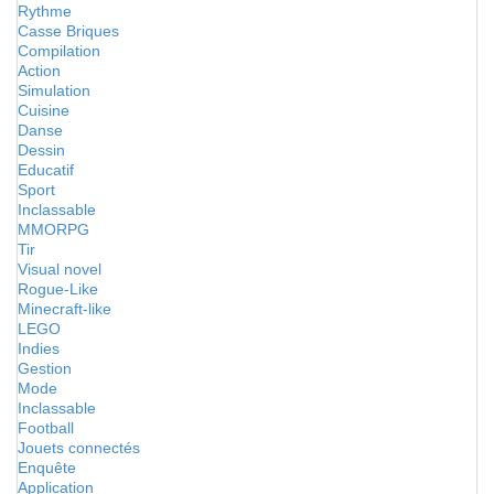
Rythme
Casse Briques
Compilation
Action
Simulation
Cuisine
Danse
Dessin
Educatif
Sport
Inclassable
MMORPG
Tir
Visual novel
Rogue-Like
Minecraft-like
LEGO
Indies
Gestion
Mode
Inclassable
Football
Jouets connectés
Enquête
Application