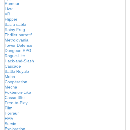
Rumeur
Livre
VR
Flipper
Bac à sable
Rainy Frog
Thriller narratif
Metroidvania
Tower Defense
Dungeon RPG
Rogue-Lite
Hack-and-Slash
Cascade
Battle Royale
Moba
Coopération
Mecha
Pokémon-Like
Casse-tête
Free-to-Play
Film
Horreur
FMV
Survie
Exploration