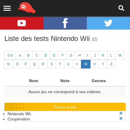
Liste des tests Nintendo Wii
(0)
0-9
A
B
C
D
E
F
G
H
I
J
K
L
M
N
O
P
Q
R
S
T
U
V
W
X
Y
Z
Nom
Note
Genres
Aucun jeu ne correspond à vos critères.
Filtres actifs
Nintendo Wii
Coopération