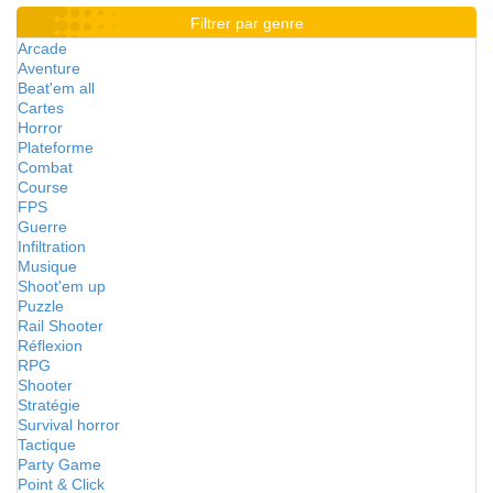
Filtrer par genre
Arcade
Aventure
Beat'em all
Cartes
Horror
Plateforme
Combat
Course
FPS
Guerre
Infiltration
Musique
Shoot'em up
Puzzle
Rail Shooter
Réflexion
RPG
Shooter
Stratégie
Survival horror
Tactique
Party Game
Point & Click