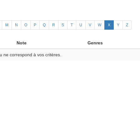
M
N
O
P
Q
R
S
T
U
V
W
X
Y
Z
Note
Genres
u ne correspond à vos critères.