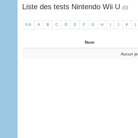
Liste des tests Nintendo Wii U
(0)
0-9
A
B
C
D
E
F
G
H
I
J
K
L
Nom
Aucun je