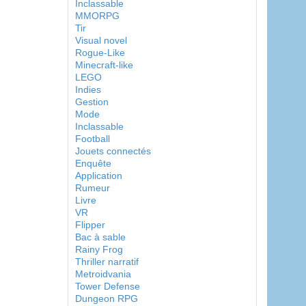
Inclassable
MMORPG
Tir
Visual novel
Rogue-Like
Minecraft-like
LEGO
Indies
Gestion
Mode
Inclassable
Football
Jouets connectés
Enquête
Application
Rumeur
Livre
VR
Flipper
Bac à sable
Rainy Frog
Thriller narratif
Metroidvania
Tower Defense
Dungeon RPG