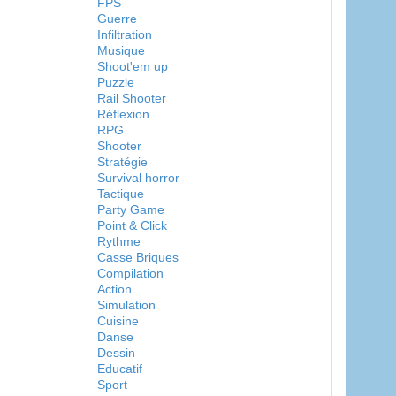
FPS
Guerre
Infiltration
Musique
Shoot'em up
Puzzle
Rail Shooter
Réflexion
RPG
Shooter
Stratégie
Survival horror
Tactique
Party Game
Point & Click
Rythme
Casse Briques
Compilation
Action
Simulation
Cuisine
Danse
Dessin
Educatif
Sport