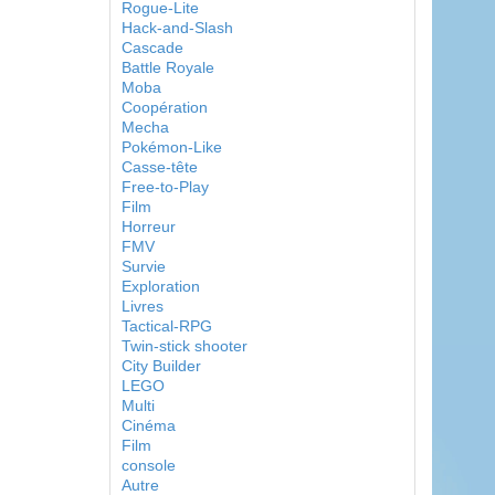
Rogue-Lite
Hack-and-Slash
Cascade
Battle Royale
Moba
Coopération
Mecha
Pokémon-Like
Casse-tête
Free-to-Play
Film
Horreur
FMV
Survie
Exploration
Livres
Tactical-RPG
Twin-stick shooter
City Builder
LEGO
Multi
Cinéma
Film
console
Autre