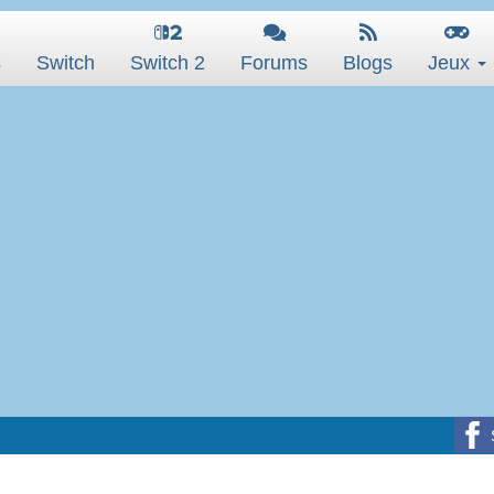
s
Switch
Switch 2
Forums
Blogs
Jeux