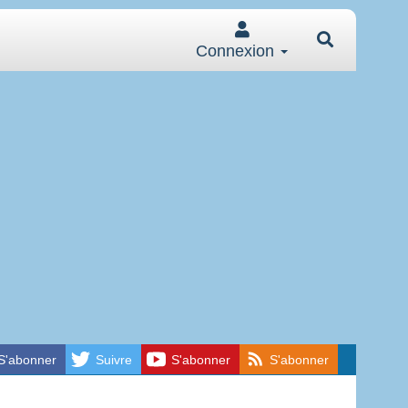
Connexion
S'abonner
Suivre
S'abonner
S'abonner