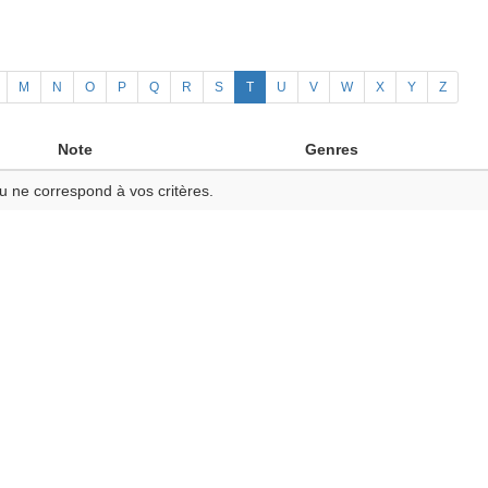
M
N
O
P
Q
R
S
T
U
V
W
X
Y
Z
Note
Genres
u ne correspond à vos critères.