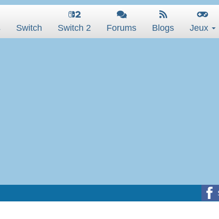
s
Switch
Switch 2
Forums
Blogs
Jeux