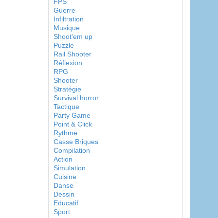
FPS
Guerre
Infiltration
Musique
Shoot'em up
Puzzle
Rail Shooter
Réflexion
RPG
Shooter
Stratégie
Survival horror
Tactique
Party Game
Point & Click
Rythme
Casse Briques
Compilation
Action
Simulation
Cuisine
Danse
Dessin
Educatif
Sport