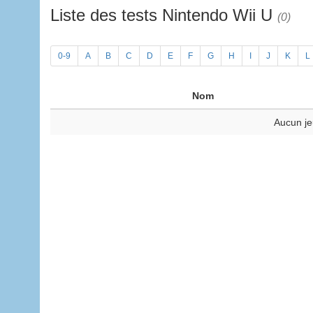
Liste des tests Nintendo Wii U
(0)
0-9
A
B
C
D
E
F
G
H
I
J
K
L
Nom
Aucun je