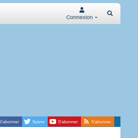
Connexion
S'abonner
Suivre
S'abonner
S'abonner