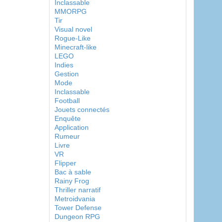
Inclassable
MMORPG
Tir
Visual novel
Rogue-Like
Minecraft-like
LEGO
Indies
Gestion
Mode
Inclassable
Football
Jouets connectés
Enquête
Application
Rumeur
Livre
VR
Flipper
Bac à sable
Rainy Frog
Thriller narratif
Metroidvania
Tower Defense
Dungeon RPG