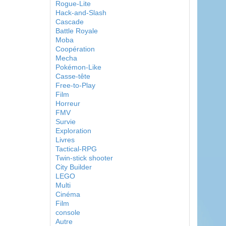
Rogue-Lite
Hack-and-Slash
Cascade
Battle Royale
Moba
Coopération
Mecha
Pokémon-Like
Casse-tête
Free-to-Play
Film
Horreur
FMV
Survie
Exploration
Livres
Tactical-RPG
Twin-stick shooter
City Builder
LEGO
Multi
Cinéma
Film
console
Autre