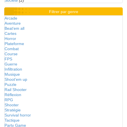
Société
(2)
Filtrer par genre
Arcade
Aventure
Beat'em all
Cartes
Horror
Plateforme
Combat
Course
FPS
Guerre
Infiltration
Musique
Shoot'em up
Puzzle
Rail Shooter
Réflexion
RPG
Shooter
Stratégie
Survival horror
Tactique
Party Game