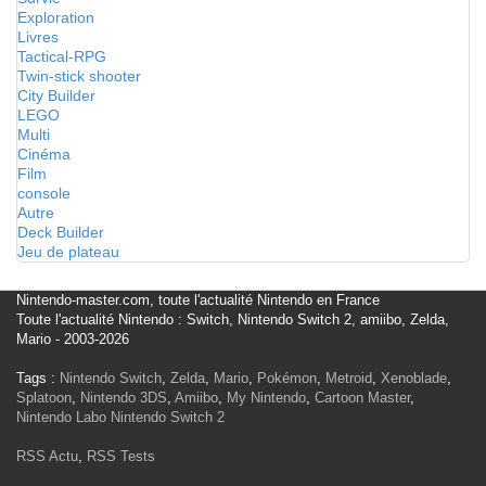
Exploration
Livres
Tactical-RPG
Twin-stick shooter
City Builder
LEGO
Multi
Cinéma
Film
console
Autre
Deck Builder
Jeu de plateau
Nintendo-master.com, toute l'actualité Nintendo en France
Toute l'actualité Nintendo : Switch, Nintendo Switch 2, amiibo, Zelda,
Mario - 2003-2026
Tags :
Nintendo Switch
,
Zelda
,
Mario
,
Pokémon
,
Metroid
,
Xenoblade
,
Splatoon
,
Nintendo 3DS
,
Amiibo
,
My Nintendo
,
Cartoon Master
,
Nintendo Labo
Nintendo Switch 2
RSS Actu
,
RSS Tests