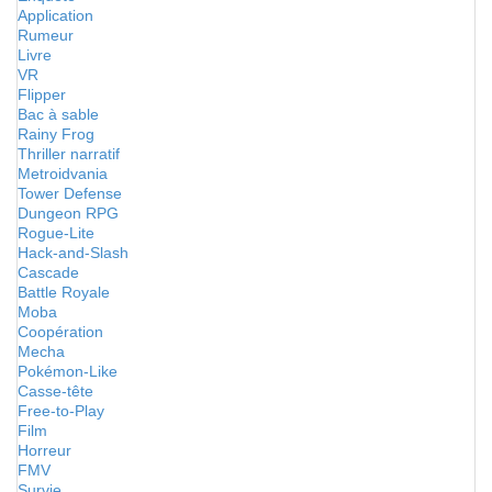
Application
Rumeur
Livre
VR
Flipper
Bac à sable
Rainy Frog
Thriller narratif
Metroidvania
Tower Defense
Dungeon RPG
Rogue-Lite
Hack-and-Slash
Cascade
Battle Royale
Moba
Coopération
Mecha
Pokémon-Like
Casse-tête
Free-to-Play
Film
Horreur
FMV
Survie