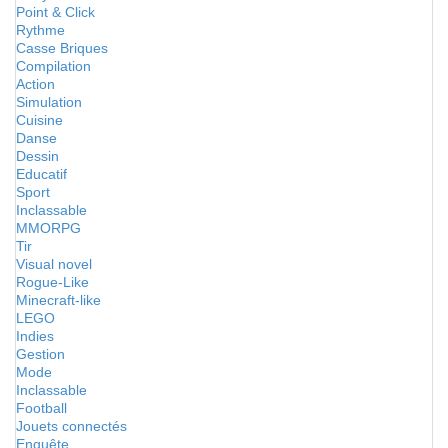
Point & Click
Rythme
Casse Briques
Compilation
Action
Simulation
Cuisine
Danse
Dessin
Educatif
Sport
Inclassable
MMORPG
Tir
Visual novel
Rogue-Like
Minecraft-like
LEGO
Indies
Gestion
Mode
Inclassable
Football
Jouets connectés
Enquête