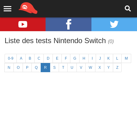
Liste des tests Nintendo Switch
(0)
0-9
A
B
C
D
E
F
G
H
I
J
K
L
M
N
O
P
Q
R
S
T
U
V
W
X
Y
Z