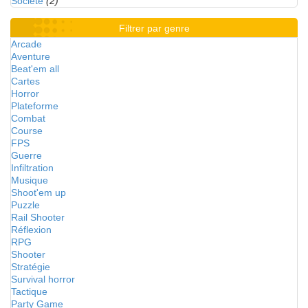
Société
(2)
Filtrer par genre
Arcade
Aventure
Beat'em all
Cartes
Horror
Plateforme
Combat
Course
FPS
Guerre
Infiltration
Musique
Shoot'em up
Puzzle
Rail Shooter
Réflexion
RPG
Shooter
Stratégie
Survival horror
Tactique
Party Game