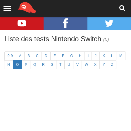
Liste des tests Nintendo Switch
(0)
0-9
A
B
C
D
E
F
G
H
I
J
K
L
M
N
O
P
Q
R
S
T
U
V
W
X
Y
Z