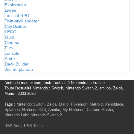
Exploration
Livres
Tactical-RPG
Twin-stick shooter
City Builder
LEGO
Multi
Cinéma
Film
console
Autre
Deck Builder
Jeu de plateau
Nintendo-master.com, toute l'actualité Nintendo en France
Toute l'actualité Nintendo : Switch, Nintendo Switch 2, amiibo, Zelda,
Mario - 2003-2026
Tags :
Nintendo Switch
,
Zelda
,
Mario
,
Pokémon
,
Metroid
,
Xenoblade
,
Splatoon
,
Nintendo 3DS
,
Amiibo
,
My Nintendo
,
Cartoon Master
,
Nintendo Labo
Nintendo Switch 2
RSS Actu
,
RSS Tests