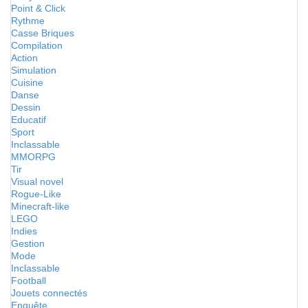
Point & Click
Rythme
Casse Briques
Compilation
Action
Simulation
Cuisine
Danse
Dessin
Educatif
Sport
Inclassable
MMORPG
Tir
Visual novel
Rogue-Like
Minecraft-like
LEGO
Indies
Gestion
Mode
Inclassable
Football
Jouets connectés
Enquête