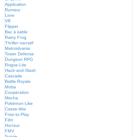
Application
Rumeur
Livre
VR
Flipper
Bac à sable
Rainy Frog
Thriller narratif
Metroidvania
Tower Defense
Dungeon RPG
Rogue-Lite
Hack-and-Slash
Cascade
Battle Royale
Moba
Coopération
Mecha
Pokémon-Like
Casse-tête
Free-to-Play
Film
Horreur
FMV
Survie