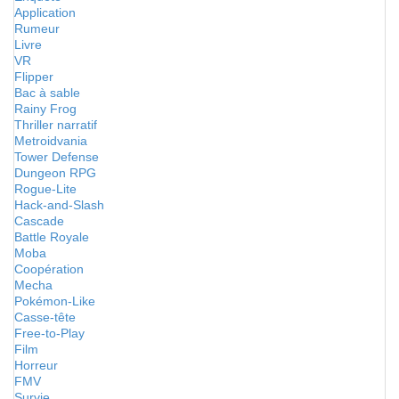
Application
Rumeur
Livre
VR
Flipper
Bac à sable
Rainy Frog
Thriller narratif
Metroidvania
Tower Defense
Dungeon RPG
Rogue-Lite
Hack-and-Slash
Cascade
Battle Royale
Moba
Coopération
Mecha
Pokémon-Like
Casse-tête
Free-to-Play
Film
Horreur
FMV
Survie