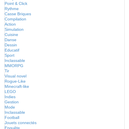
Point & Click
Rythme
Casse Briques
Compilation
Action
Simulation
Cuisine
Danse
Dessin
Educatif
Sport
Inclassable
MMORPG
Tir
Visual novel
Rogue-Like
Minecraft-like
LEGO
Indies
Gestion
Mode
Inclassable
Football
Jouets connectés
Enquête