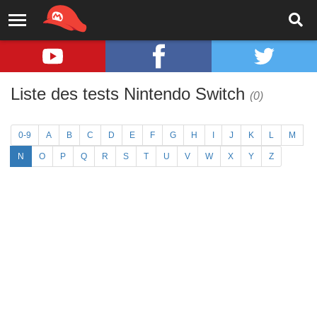
Liste des tests Nintendo Switch
(0)
0-9
A
B
C
D
E
F
G
H
I
J
K
L
M
N
O
P
Q
R
S
T
U
V
W
X
Y
Z