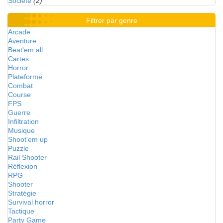
Société
(2)
Filtrer par genre
Arcade
Aventure
Beat'em all
Cartes
Horror
Plateforme
Combat
Course
FPS
Guerre
Infiltration
Musique
Shoot'em up
Puzzle
Rail Shooter
Réflexion
RPG
Shooter
Stratégie
Survival horror
Tactique
Party Game