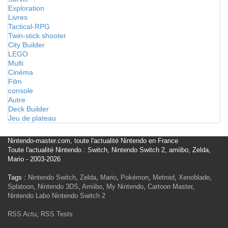
Exploration
Livres
Tactical-RPG
Twin-stick shooter
City Builder
LEGO
Multi
Cinéma
Film
console
Autre
Deck Builder
Jeu de plateau
Nintendo-master.com, toute l'actualité Nintendo en France
Toute l'actualité Nintendo : Switch, Nintendo Switch 2, amiibo, Zelda,
Mario - 2003-2026
Tags :
Nintendo Switch
,
Zelda
,
Mario
,
Pokémon
,
Metroid
,
Xenoblade
,
Splatoon
,
Nintendo 3DS
,
Amiibo
,
My Nintendo
,
Cartoon Master
,
Nintendo Labo
Nintendo Switch 2
RSS Actu
,
RSS Tests