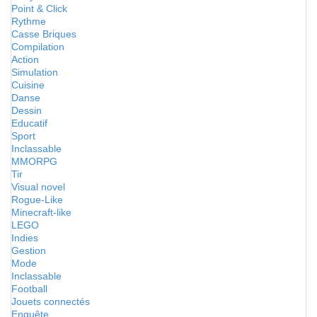
Point & Click
Rythme
Casse Briques
Compilation
Action
Simulation
Cuisine
Danse
Dessin
Educatif
Sport
Inclassable
MMORPG
Tir
Visual novel
Rogue-Like
Minecraft-like
LEGO
Indies
Gestion
Mode
Inclassable
Football
Jouets connectés
Enquête