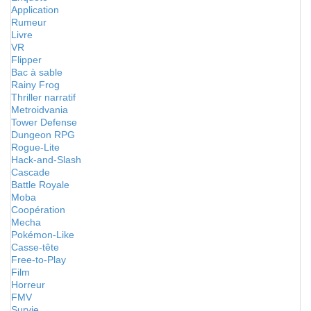
Application
Rumeur
Livre
VR
Flipper
Bac à sable
Rainy Frog
Thriller narratif
Metroidvania
Tower Defense
Dungeon RPG
Rogue-Lite
Hack-and-Slash
Cascade
Battle Royale
Moba
Coopération
Mecha
Pokémon-Like
Casse-tête
Free-to-Play
Film
Horreur
FMV
Survie