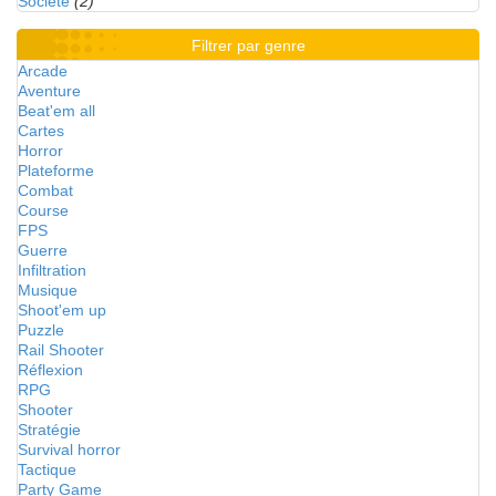
Société
(2)
Filtrer par genre
Arcade
Aventure
Beat'em all
Cartes
Horror
Plateforme
Combat
Course
FPS
Guerre
Infiltration
Musique
Shoot'em up
Puzzle
Rail Shooter
Réflexion
RPG
Shooter
Stratégie
Survival horror
Tactique
Party Game