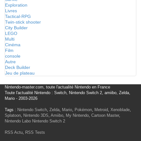
Exploration
Livres
Tactical-RPG
Twin-stick shooter
City Builder
LEGO
Multi
Cinéma
Film
console
Autre
Deck Builder
Jeu de plateau
Nintendo-master.com, toute l'actualité Nintendo en France
Toute l'actualité Nintendo : Switch, Nintendo Switch 2, amiibo, Zelda,
Mario - 2003-2026
Tags :
Nintendo Switch
,
Zelda
,
Mario
,
Pokémon
,
Metroid
,
Xenoblade
,
Splatoon
,
Nintendo 3DS
,
Amiibo
,
My Nintendo
,
Cartoon Master
,
Nintendo Labo
Nintendo Switch 2
RSS Actu
,
RSS Tests