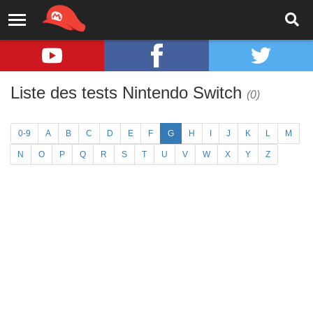
Liste des tests Nintendo Switch
(0)
0-9
A
B
C
D
E
F
G
H
I
J
K
L
M
N
O
P
Q
R
S
T
U
V
W
X
Y
Z