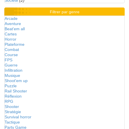
Société
(2)
Filtrer par genre
Arcade
Aventure
Beat'em all
Cartes
Horror
Plateforme
Combat
Course
FPS
Guerre
Infiltration
Musique
Shoot'em up
Puzzle
Rail Shooter
Réflexion
RPG
Shooter
Stratégie
Survival horror
Tactique
Party Game