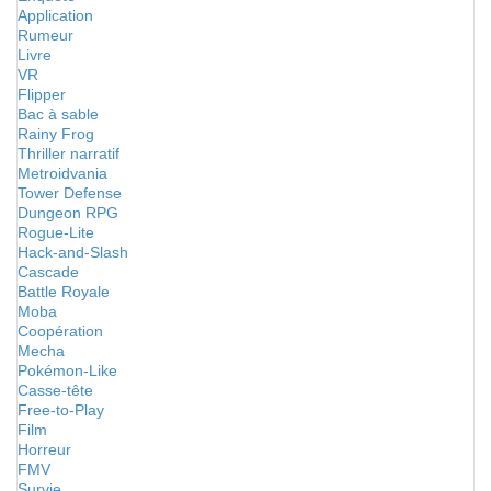
Application
Rumeur
Livre
VR
Flipper
Bac à sable
Rainy Frog
Thriller narratif
Metroidvania
Tower Defense
Dungeon RPG
Rogue-Lite
Hack-and-Slash
Cascade
Battle Royale
Moba
Coopération
Mecha
Pokémon-Like
Casse-tête
Free-to-Play
Film
Horreur
FMV
Survie