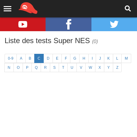
Liste des tests Super NES
(0)
0-9
A
B
C
D
E
F
G
H
I
J
K
L
M
N
O
P
Q
R
S
T
U
V
W
X
Y
Z