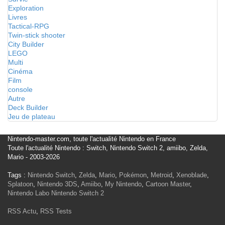
Exploration
Livres
Tactical-RPG
Twin-stick shooter
City Builder
LEGO
Multi
Cinéma
Film
console
Autre
Deck Builder
Jeu de plateau
Nintendo-master.com, toute l'actualité Nintendo en France
Toute l'actualité Nintendo : Switch, Nintendo Switch 2, amiibo, Zelda,
Mario - 2003-2026
Tags :
Nintendo Switch
,
Zelda
,
Mario
,
Pokémon
,
Metroid
,
Xenoblade
,
Splatoon
,
Nintendo 3DS
,
Amiibo
,
My Nintendo
,
Cartoon Master
,
Nintendo Labo
Nintendo Switch 2
RSS Actu
,
RSS Tests