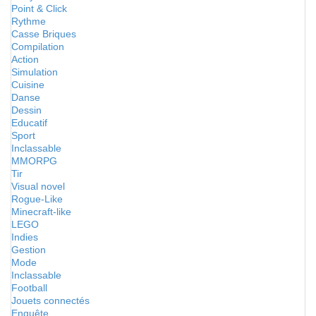
Point & Click
Rythme
Casse Briques
Compilation
Action
Simulation
Cuisine
Danse
Dessin
Educatif
Sport
Inclassable
MMORPG
Tir
Visual novel
Rogue-Like
Minecraft-like
LEGO
Indies
Gestion
Mode
Inclassable
Football
Jouets connectés
Enquête