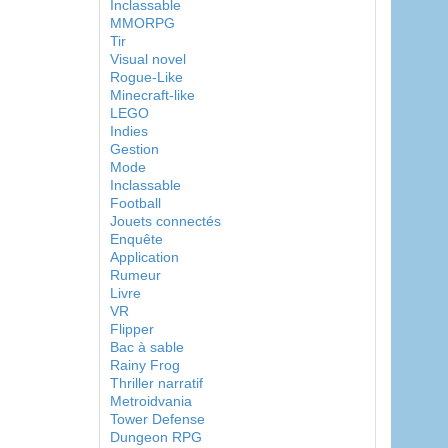
Inclassable
MMORPG
Tir
Visual novel
Rogue-Like
Minecraft-like
LEGO
Indies
Gestion
Mode
Inclassable
Football
Jouets connectés
Enquête
Application
Rumeur
Livre
VR
Flipper
Bac à sable
Rainy Frog
Thriller narratif
Metroidvania
Tower Defense
Dungeon RPG