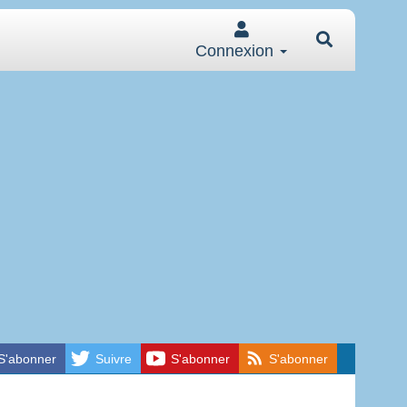
Connexion
S'abonner
Suivre
S'abonner
S'abonner