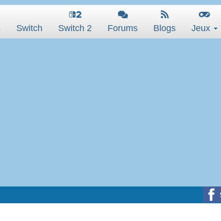
s
Switch
Switch 2
Forums
Blogs
Jeux