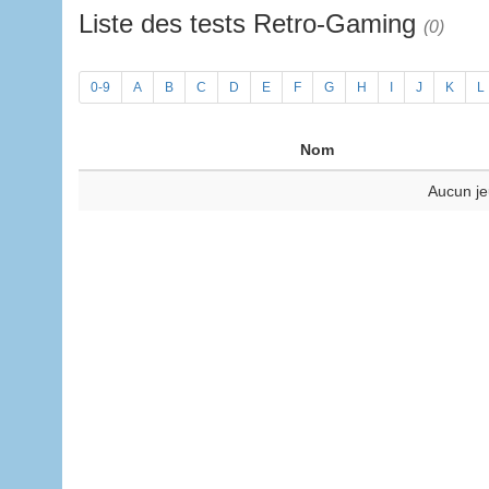
Liste des tests Retro-Gaming
(0)
0-9
A
B
C
D
E
F
G
H
I
J
K
L
Nom
Aucun je