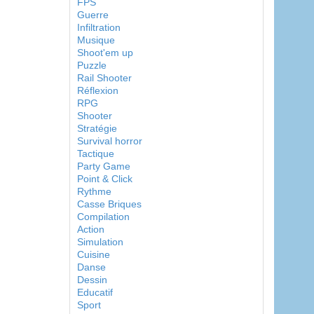
FPS
Guerre
Infiltration
Musique
Shoot'em up
Puzzle
Rail Shooter
Réflexion
RPG
Shooter
Stratégie
Survival horror
Tactique
Party Game
Point & Click
Rythme
Casse Briques
Compilation
Action
Simulation
Cuisine
Danse
Dessin
Educatif
Sport