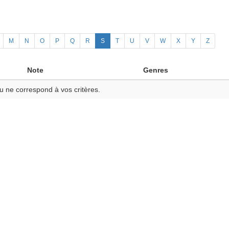
M
N
O
P
Q
R
S
T
U
V
W
X
Y
Z
Note
Genres
u ne correspond à vos critères.