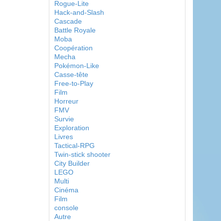
Rogue-Lite
Hack-and-Slash
Cascade
Battle Royale
Moba
Coopération
Mecha
Pokémon-Like
Casse-tête
Free-to-Play
Film
Horreur
FMV
Survie
Exploration
Livres
Tactical-RPG
Twin-stick shooter
City Builder
LEGO
Multi
Cinéma
Film
console
Autre