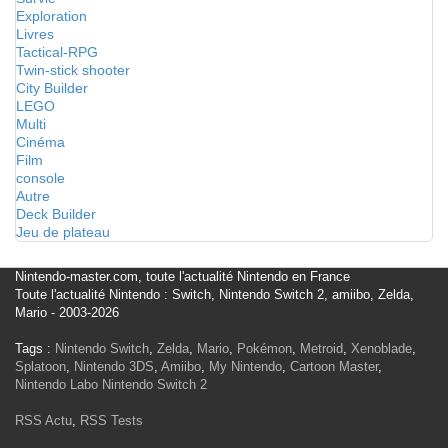
Exploration
Livres
Tactical-RPG
Twin-stick shooter
City Builder
LEGO
Multi
Cinéma
Film
console
Autre
Deck Builder
Jeu de plateau
Nintendo-master.com, toute l'actualité Nintendo en France
Toute l'actualité Nintendo : Switch, Nintendo Switch 2, amiibo, Zelda,
Mario - 2003-2026
Tags :
Nintendo Switch
,
Zelda
,
Mario
,
Pokémon
,
Metroid
,
Xenoblade
,
Splatoon
,
Nintendo 3DS
,
Amiibo
,
My Nintendo
,
Cartoon Master
,
Nintendo Labo
Nintendo Switch 2
RSS Actu
,
RSS Tests