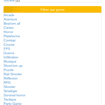
Société
(2)
Filtrer par genre
Arcade
Aventure
Beat'em all
Cartes
Horror
Plateforme
Combat
Course
FPS
Guerre
Infiltration
Musique
Shoot'em up
Puzzle
Rail Shooter
Réflexion
RPG
Shooter
Stratégie
Survival horror
Tactique
Party Game