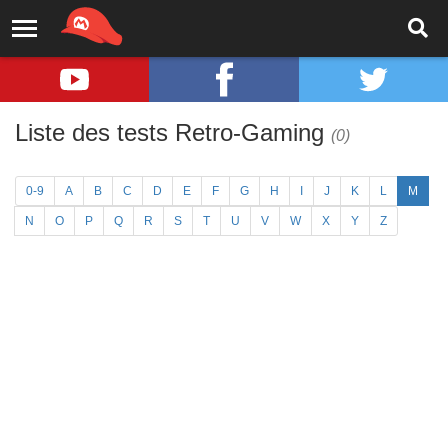
Liste des tests Retro-Gaming
(0)
0-9
A
B
C
D
E
F
G
H
I
J
K
L
M
N
O
P
Q
R
S
T
U
V
W
X
Y
Z