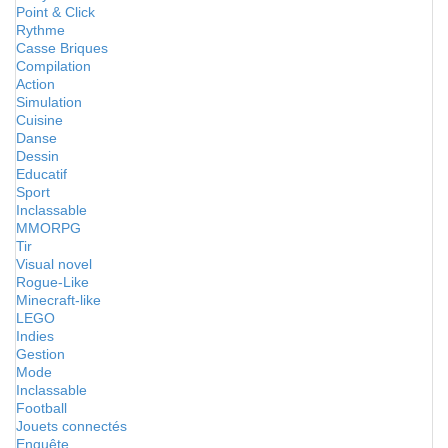
Point & Click
Rythme
Casse Briques
Compilation
Action
Simulation
Cuisine
Danse
Dessin
Educatif
Sport
Inclassable
MMORPG
Tir
Visual novel
Rogue-Like
Minecraft-like
LEGO
Indies
Gestion
Mode
Inclassable
Football
Jouets connectés
Enquête