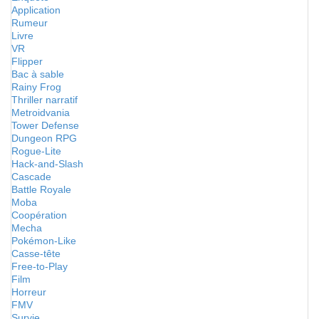
Application
Rumeur
Livre
VR
Flipper
Bac à sable
Rainy Frog
Thriller narratif
Metroidvania
Tower Defense
Dungeon RPG
Rogue-Lite
Hack-and-Slash
Cascade
Battle Royale
Moba
Coopération
Mecha
Pokémon-Like
Casse-tête
Free-to-Play
Film
Horreur
FMV
Survie