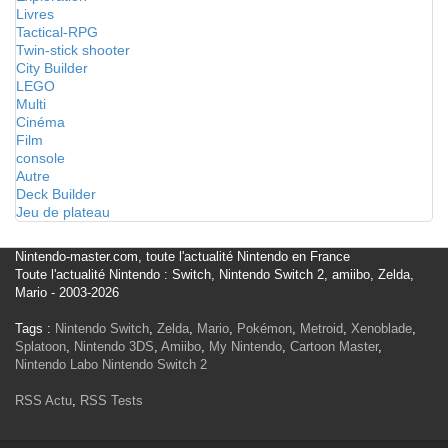
Livres
Tactical-RPG
Twin-stick shooter
City Builder
LEGO
Multi
Cinéma
Film
console
Autre
Deck Builder
Jeu de plateau
Nintendo-master.com, toute l'actualité Nintendo en France
Toute l'actualité Nintendo : Switch, Nintendo Switch 2, amiibo, Zelda,
Mario - 2003-2026
Tags :
Nintendo Switch
,
Zelda
,
Mario
,
Pokémon
,
Metroid
,
Xenoblade
,
Splatoon
,
Nintendo 3DS
,
Amiibo
,
My Nintendo
,
Cartoon Master
,
Nintendo Labo
Nintendo Switch 2
RSS Actu
,
RSS Tests