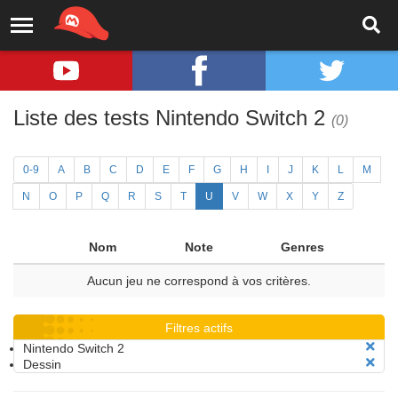
Liste des tests Nintendo Switch 2
(0)
0-9
A
B
C
D
E
F
G
H
I
J
K
L
M
N
O
P
Q
R
S
T
U
V
W
X
Y
Z
Nom
Note
Genres
Aucun jeu ne correspond à vos critères.
Filtres actifs
Nintendo Switch 2
Dessin