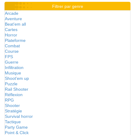
Filtrer par genre
Arcade
Aventure
Beat'em all
Cartes
Horror
Plateforme
Combat
Course
FPS
Guerre
Infiltration
Musique
Shoot'em up
Puzzle
Rail Shooter
Réflexion
RPG
Shooter
Stratégie
Survival horror
Tactique
Party Game
Point & Click