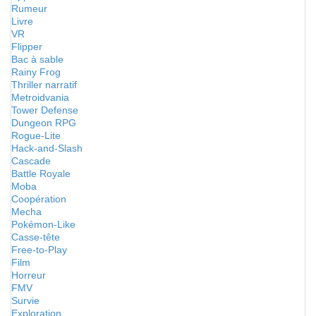
Rumeur
Livre
VR
Flipper
Bac à sable
Rainy Frog
Thriller narratif
Metroidvania
Tower Defense
Dungeon RPG
Rogue-Lite
Hack-and-Slash
Cascade
Battle Royale
Moba
Coopération
Mecha
Pokémon-Like
Casse-tête
Free-to-Play
Film
Horreur
FMV
Survie
Exploration