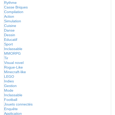
Rythme
Casse Briques
Compilation
Action
Simulation
Cuisine
Danse
Dessin
Educatif
Sport
Inclassable
MMORPG
Tir
Visual novel
Rogue-Like
Minecraft-like
LEGO
Indies
Gestion
Mode
Inclassable
Football
Jouets connectés
Enquête
Application