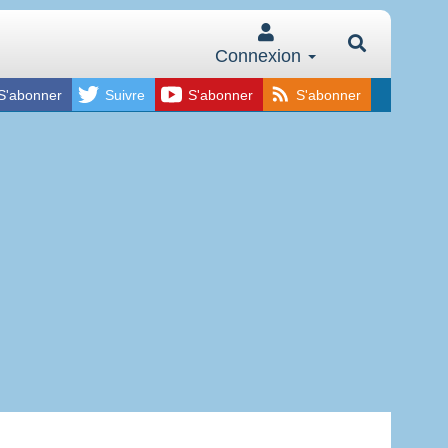
Connexion
S'abonner
Suivre
S'abonner
S'abonner