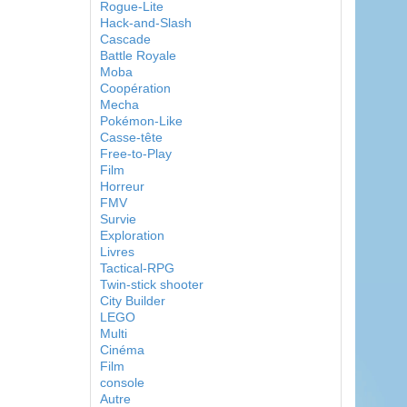
Rogue-Lite
Hack-and-Slash
Cascade
Battle Royale
Moba
Coopération
Mecha
Pokémon-Like
Casse-tête
Free-to-Play
Film
Horreur
FMV
Survie
Exploration
Livres
Tactical-RPG
Twin-stick shooter
City Builder
LEGO
Multi
Cinéma
Film
console
Autre