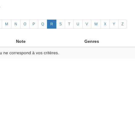
)
M
N
O
P
Q
R
S
T
U
V
W
X
Y
Z
Note
Genres
u ne correspond à vos critères.