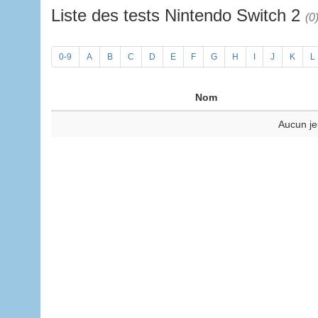
Liste des tests Nintendo Switch 2
(0
0-9
A
B
C
D
E
F
G
H
I
J
K
L
Nom
Aucun je