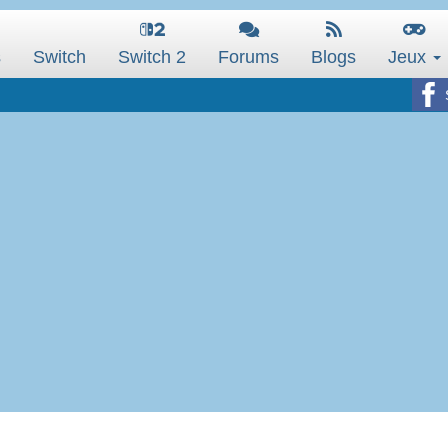
s
Switch
Switch 2
Forums
Blogs
Jeux