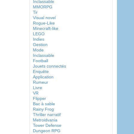
Inclassable
MMORPG
Tir
Visual novel
Rogue-Like
Minecraft-like
LEGO
Indies
Gestion
Mode
Inclassable
Football
Jouets connectés
Enquête
Application
Rumeur
Livre
VR
Flipper
Bac à sable
Rainy Frog
Thriller narratif
Metroidvania
Tower Defense
Dungeon RPG