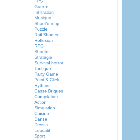
FPS
Guerre
Infiltration
Musique
Shoot'em up
Puzzle
Rail Shooter
Réflexion
RPG
Shooter
Stratégie
Survival horror
Tactique
Party Game
Point & Click
Rythme
Casse Briques
Compilation
Action
Simulation
Cuisine
Danse
Dessin
Educatif
Sport