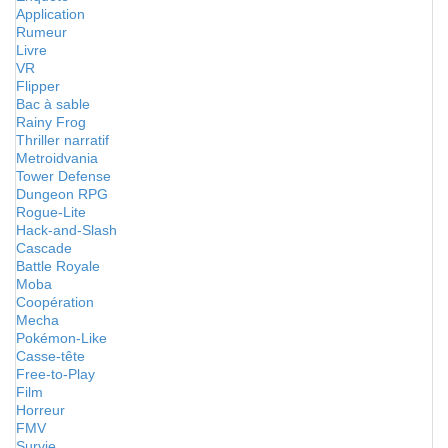
Application
Rumeur
Livre
VR
Flipper
Bac à sable
Rainy Frog
Thriller narratif
Metroidvania
Tower Defense
Dungeon RPG
Rogue-Lite
Hack-and-Slash
Cascade
Battle Royale
Moba
Coopération
Mecha
Pokémon-Like
Casse-tête
Free-to-Play
Film
Horreur
FMV
Survie