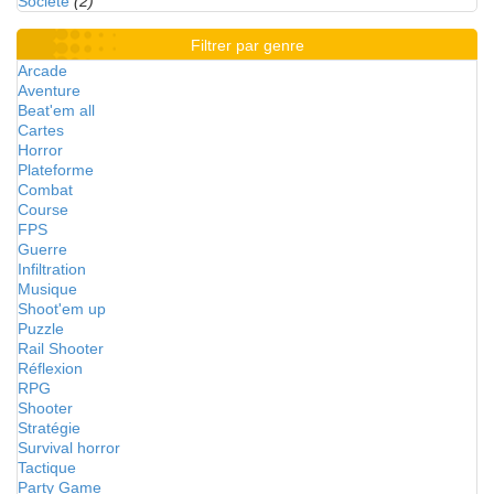
Société
(2)
Filtrer par genre
Arcade
Aventure
Beat'em all
Cartes
Horror
Plateforme
Combat
Course
FPS
Guerre
Infiltration
Musique
Shoot'em up
Puzzle
Rail Shooter
Réflexion
RPG
Shooter
Stratégie
Survival horror
Tactique
Party Game