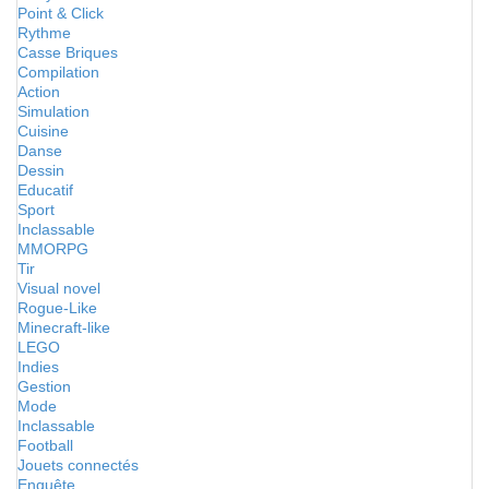
Point & Click
Rythme
Casse Briques
Compilation
Action
Simulation
Cuisine
Danse
Dessin
Educatif
Sport
Inclassable
MMORPG
Tir
Visual novel
Rogue-Like
Minecraft-like
LEGO
Indies
Gestion
Mode
Inclassable
Football
Jouets connectés
Enquête