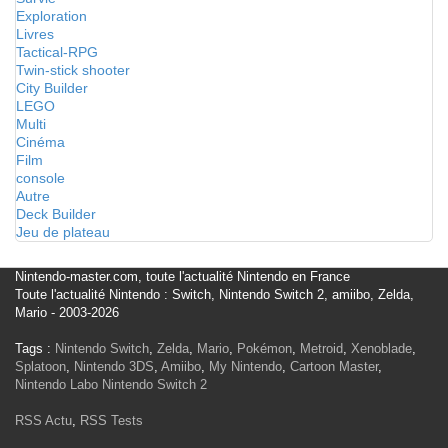
Exploration
Livres
Tactical-RPG
Twin-stick shooter
City Builder
LEGO
Multi
Cinéma
Film
console
Autre
Deck Builder
Jeu de plateau
Nintendo-master.com, toute l'actualité Nintendo en France
Toute l'actualité Nintendo : Switch, Nintendo Switch 2, amiibo, Zelda,
Mario - 2003-2026
Tags :
Nintendo Switch
,
Zelda
,
Mario
,
Pokémon
,
Metroid
,
Xenoblade
,
Splatoon
,
Nintendo 3DS
,
Amiibo
,
My Nintendo
,
Cartoon Master
,
Nintendo Labo
Nintendo Switch 2
RSS Actu
,
RSS Tests