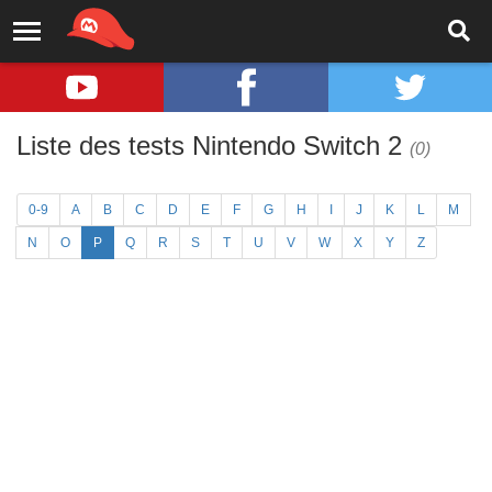
Liste des tests Nintendo Switch 2
(0)
0-9
A
B
C
D
E
F
G
H
I
J
K
L
M
N
O
P
Q
R
S
T
U
V
W
X
Y
Z