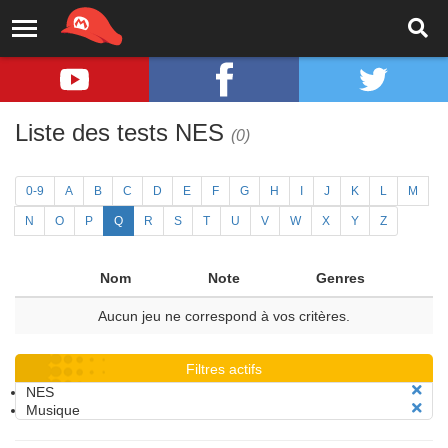
Liste des tests NES
(0)
0-9
A
B
C
D
E
F
G
H
I
J
K
L
M
N
O
P
Q
R
S
T
U
V
W
X
Y
Z
Nom
Note
Genres
Aucun jeu ne correspond à vos critères.
Filtres actifs
NES
Musique