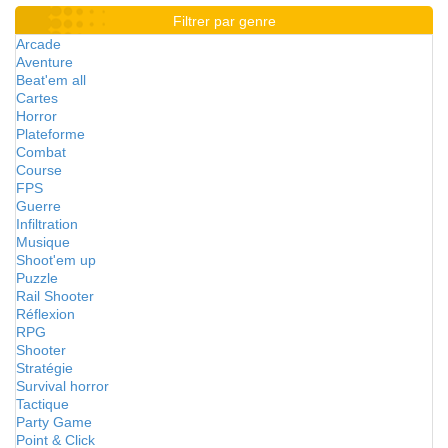
Filtrer par genre
Arcade
Aventure
Beat'em all
Cartes
Horror
Plateforme
Combat
Course
FPS
Guerre
Infiltration
Musique
Shoot'em up
Puzzle
Rail Shooter
Réflexion
RPG
Shooter
Stratégie
Survival horror
Tactique
Party Game
Point & Click