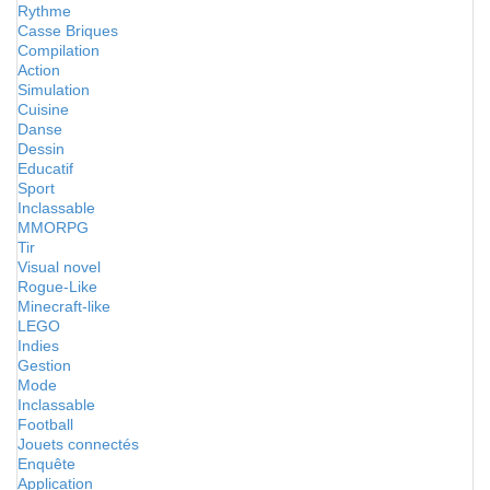
Rythme
Casse Briques
Compilation
Action
Simulation
Cuisine
Danse
Dessin
Educatif
Sport
Inclassable
MMORPG
Tir
Visual novel
Rogue-Like
Minecraft-like
LEGO
Indies
Gestion
Mode
Inclassable
Football
Jouets connectés
Enquête
Application