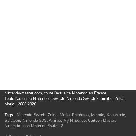
Nintendo-master.com, toute l'actualité Nintendo en France
Toute l'actualité Nintendo : Switch, Nintendo Switch 2, amiibo, Zelda,
Mario - 2003-2026
Tags :
Nintendo Switch
,
Zelda
,
Mario
,
Pokémon
,
Metroid
,
Xenoblade
,
Splatoon
,
Nintendo 3DS
,
Amiibo
,
My Nintendo
,
Cartoon Master
,
Nintendo Labo
Nintendo Switch 2