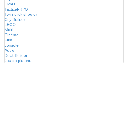
Livres
Tactical-RPG
Twin-stick shooter
City Builder
LEGO
Multi
Cinéma
Film
console
Autre
Deck Builder
Jeu de plateau