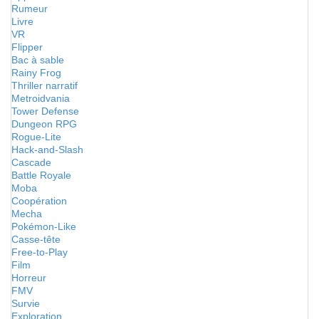
Rumeur
Livre
VR
Flipper
Bac à sable
Rainy Frog
Thriller narratif
Metroidvania
Tower Defense
Dungeon RPG
Rogue-Lite
Hack-and-Slash
Cascade
Battle Royale
Moba
Coopération
Mecha
Pokémon-Like
Casse-tête
Free-to-Play
Film
Horreur
FMV
Survie
Exploration