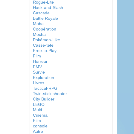
Rogue-Lite
Hack-and-Slash
Cascade
Battle Royale
Moba
Coopération
Mecha
Pokémon-Like
Casse-tête
Free-to-Play
Film
Horreur
FMV
Survie
Exploration
Livres
Tactical-RPG
Twin-stick shooter
City Builder
LEGO
Multi
Cinéma
Film
console
Autre