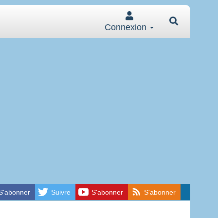
Connexion
S'abonner
Suivre
S'abonner
S'abonner