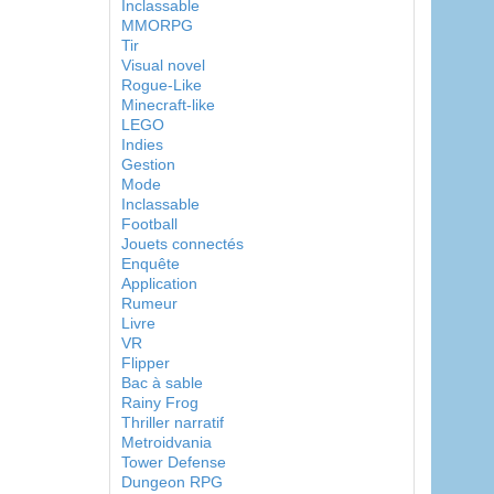
Inclassable
MMORPG
Tir
Visual novel
Rogue-Like
Minecraft-like
LEGO
Indies
Gestion
Mode
Inclassable
Football
Jouets connectés
Enquête
Application
Rumeur
Livre
VR
Flipper
Bac à sable
Rainy Frog
Thriller narratif
Metroidvania
Tower Defense
Dungeon RPG