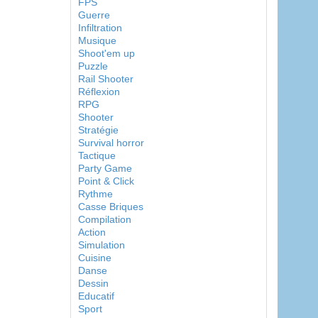
FPS
Guerre
Infiltration
Musique
Shoot'em up
Puzzle
Rail Shooter
Réflexion
RPG
Shooter
Stratégie
Survival horror
Tactique
Party Game
Point & Click
Rythme
Casse Briques
Compilation
Action
Simulation
Cuisine
Danse
Dessin
Educatif
Sport