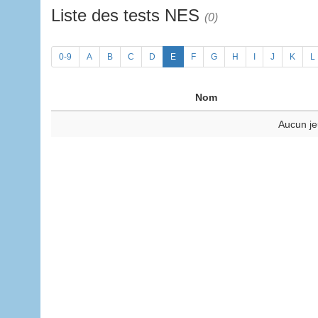
Liste des tests NES
(0)
0-9
A
B
C
D
E
F
G
H
I
J
K
L
Nom
Aucun je