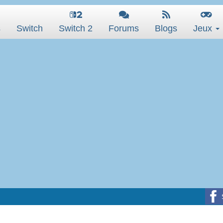
s
Switch
Switch 2
Forums
Blogs
Jeux