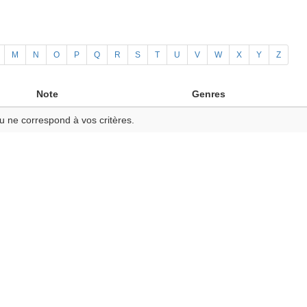
M
N
O
P
Q
R
S
T
U
V
W
X
Y
Z
Note
Genres
u ne correspond à vos critères.