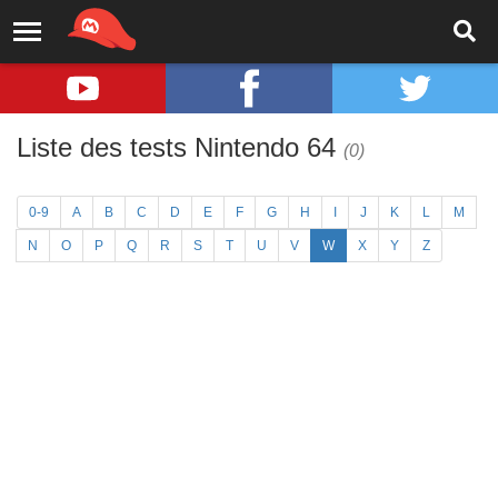
Liste des tests Nintendo 64
(0)
0-9
A
B
C
D
E
F
G
H
I
J
K
L
M
N
O
P
Q
R
S
T
U
V
W
X
Y
Z