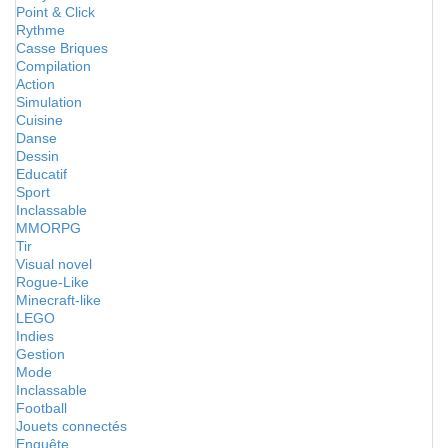
Point & Click
Rythme
Casse Briques
Compilation
Action
Simulation
Cuisine
Danse
Dessin
Educatif
Sport
Inclassable
MMORPG
Tir
Visual novel
Rogue-Like
Minecraft-like
LEGO
Indies
Gestion
Mode
Inclassable
Football
Jouets connectés
Enquête