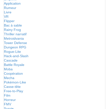
Application
Rumeur
Livre
VR
Flipper
Bac à sable
Rainy Frog
Thriller narratif
Metroidvania
Tower Defense
Dungeon RPG
Rogue-Lite
Hack-and-Slash
Cascade
Battle Royale
Moba
Coopération
Mecha
Pokémon-Like
Casse-tête
Free-to-Play
Film
Horreur
FMV
Survie