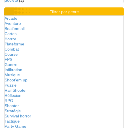
Société
(2)
Filtrer par genre
Arcade
Aventure
Beat'em all
Cartes
Horror
Plateforme
Combat
Course
FPS
Guerre
Infiltration
Musique
Shoot'em up
Puzzle
Rail Shooter
Réflexion
RPG
Shooter
Stratégie
Survival horror
Tactique
Party Game