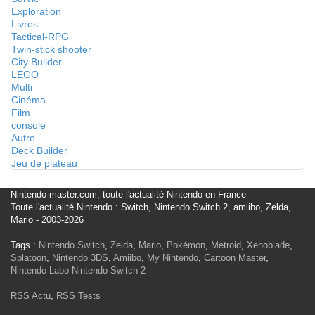
Exploration
Livres
Tactical-RPG
Twin-stick shooter
City Builder
LEGO
Multi
Cinéma
Film
console
Autre
Deck Builder
Jeu de plateau
Nintendo-master.com, toute l'actualité Nintendo en France
Toute l'actualité Nintendo : Switch, Nintendo Switch 2, amiibo, Zelda,
Mario - 2003-2026
Tags :
Nintendo Switch
,
Zelda
,
Mario
,
Pokémon
,
Metroid
,
Xenoblade
,
Splatoon
,
Nintendo 3DS
,
Amiibo
,
My Nintendo
,
Cartoon Master
,
Nintendo Labo
Nintendo Switch 2
RSS Actu
,
RSS Tests