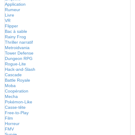
Application
Rumeur
Livre
VR
Flipper
Bac à sable
Rainy Frog
Thriller narratif
Metroidvania
Tower Defense
Dungeon RPG
Rogue-Lite
Hack-and-Slash
Cascade
Battle Royale
Moba
Coopération
Mecha
Pokémon-Like
Casse-tête
Free-to-Play
Film
Horreur
FMV
Survie