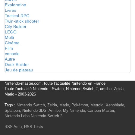
Exploration
Livres
Tactical-RPG
Twin-stick shooter
City Builder
LEGO
Multi
Cinéma
Film
console
Autre
Deck Builder
Jeu de plateau
Nintendo-master.com, toute l'actualité Nintendo en France
Toute l'actualité Nintendo : Switch, Nintendo Switch 2, amiibo, Zelda,
Mario - 2003-2026
Tags :
Nintendo Switch
,
Zelda
,
Mario
,
Pokémon
,
Metroid
,
Xenoblade
,
Splatoon
,
Nintendo 3DS
,
Amiibo
,
My Nintendo
,
Cartoon Master
,
Nintendo Labo
Nintendo Switch 2
RSS Actu
,
RSS Tests