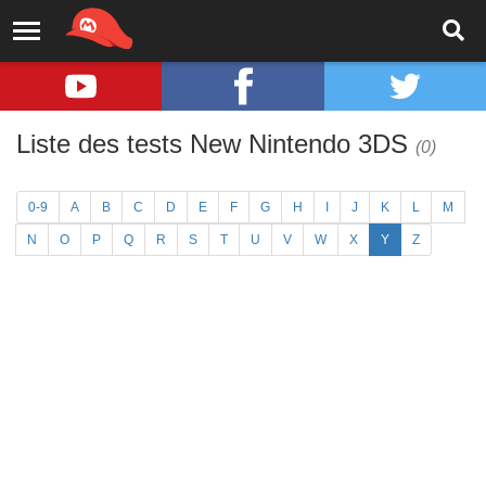
Liste des tests New Nintendo 3DS
(0)
0-9
A
B
C
D
E
F
G
H
I
J
K
L
M
N
O
P
Q
R
S
T
U
V
W
X
Y
Z