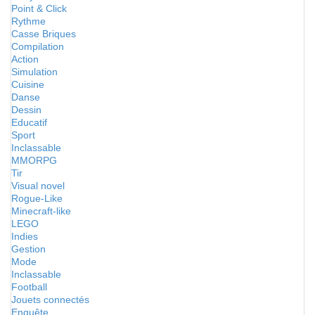
Point & Click
Rythme
Casse Briques
Compilation
Action
Simulation
Cuisine
Danse
Dessin
Educatif
Sport
Inclassable
MMORPG
Tir
Visual novel
Rogue-Like
Minecraft-like
LEGO
Indies
Gestion
Mode
Inclassable
Football
Jouets connectés
Enquête