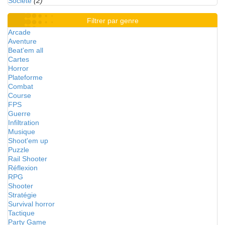
Société
(2)
Filtrer par genre
Arcade
Aventure
Beat'em all
Cartes
Horror
Plateforme
Combat
Course
FPS
Guerre
Infiltration
Musique
Shoot'em up
Puzzle
Rail Shooter
Réflexion
RPG
Shooter
Stratégie
Survival horror
Tactique
Party Game