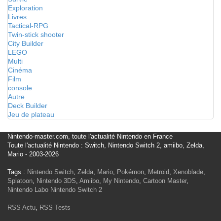
Exploration
Livres
Tactical-RPG
Twin-stick shooter
City Builder
LEGO
Multi
Cinéma
Film
console
Autre
Deck Builder
Jeu de plateau
Nintendo-master.com, toute l'actualité Nintendo en France
Toute l'actualité Nintendo : Switch, Nintendo Switch 2, amiibo, Zelda,
Mario - 2003-2026
Tags :
Nintendo Switch
,
Zelda
,
Mario
,
Pokémon
,
Metroid
,
Xenoblade
,
Splatoon
,
Nintendo 3DS
,
Amiibo
,
My Nintendo
,
Cartoon Master
,
Nintendo Labo
Nintendo Switch 2
RSS Actu
,
RSS Tests