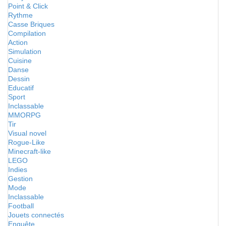
Point & Click
Rythme
Casse Briques
Compilation
Action
Simulation
Cuisine
Danse
Dessin
Educatif
Sport
Inclassable
MMORPG
Tir
Visual novel
Rogue-Like
Minecraft-like
LEGO
Indies
Gestion
Mode
Inclassable
Football
Jouets connectés
Enquête