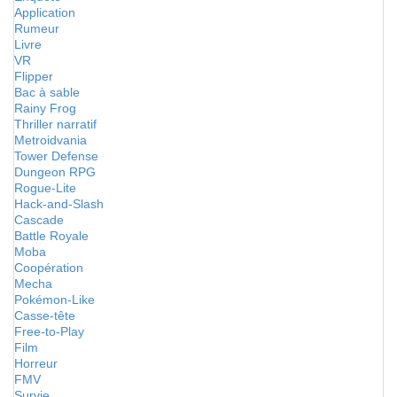
Application
Rumeur
Livre
VR
Flipper
Bac à sable
Rainy Frog
Thriller narratif
Metroidvania
Tower Defense
Dungeon RPG
Rogue-Lite
Hack-and-Slash
Cascade
Battle Royale
Moba
Coopération
Mecha
Pokémon-Like
Casse-tête
Free-to-Play
Film
Horreur
FMV
Survie