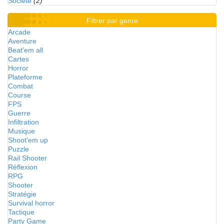
Société
(2)
Filtrer par genre
Arcade
Aventure
Beat'em all
Cartes
Horror
Plateforme
Combat
Course
FPS
Guerre
Infiltration
Musique
Shoot'em up
Puzzle
Rail Shooter
Réflexion
RPG
Shooter
Stratégie
Survival horror
Tactique
Party Game