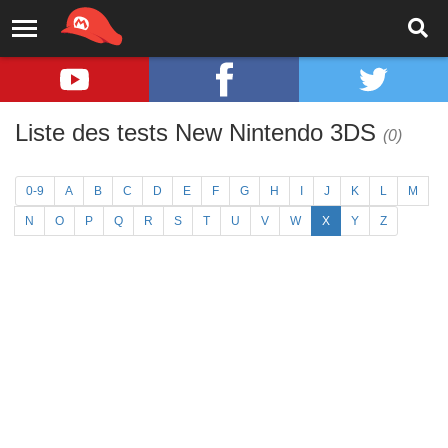
Liste des tests New Nintendo 3DS
(0)
0-9
A
B
C
D
E
F
G
H
I
J
K
L
M
N
O
P
Q
R
S
T
U
V
W
X
Y
Z