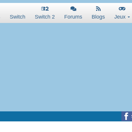
s
Switch
Switch 2
Forums
Blogs
Jeux