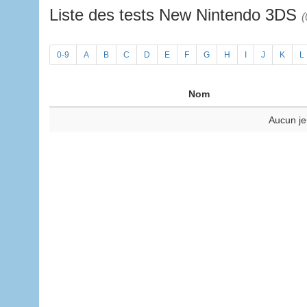
Liste des tests New Nintendo 3DS
(
0-9
A
B
C
D
E
F
G
H
I
J
K
L
Nom
Aucun je