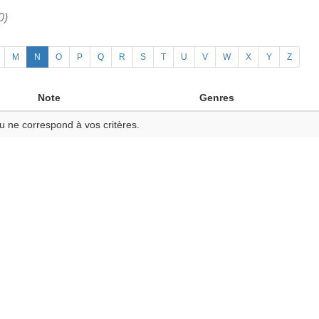
0)
M
N
O
P
Q
R
S
T
U
V
W
X
Y
Z
Note
Genres
u ne correspond à vos critères.