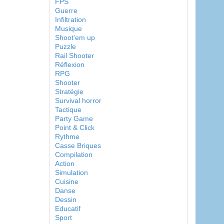
FPS
Guerre
Infiltration
Musique
Shoot'em up
Puzzle
Rail Shooter
Réflexion
RPG
Shooter
Stratégie
Survival horror
Tactique
Party Game
Point & Click
Rythme
Casse Briques
Compilation
Action
Simulation
Cuisine
Danse
Dessin
Educatif
Sport