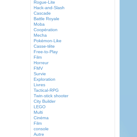
Rogue-Lite
Hack-and-Slash
Cascade
Battle Royale
Moba
Coopération
Mecha
Pokémon-Like
Casse-tête
Free-to-Play
Film
Horreur
FMV
Survie
Exploration
Livres
Tactical-RPG
Twin-stick shooter
City Builder
LEGO
Multi
Cinéma
Film
console
Autre