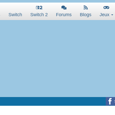
s
Switch
Switch 2
Forums
Blogs
Jeux