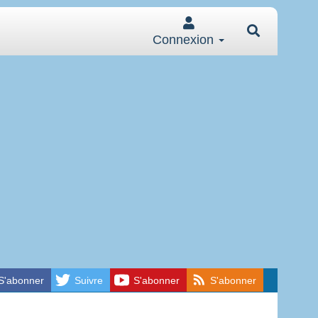
Connexion
S'abonner
Suivre
S'abonner
S'abonner