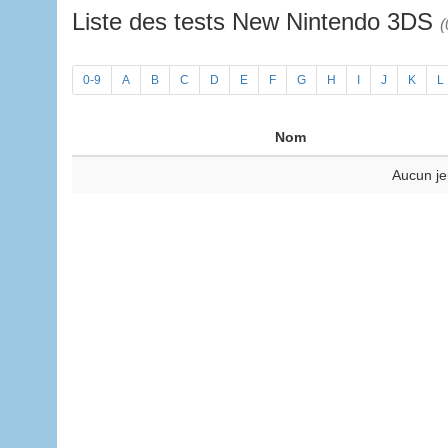
Liste des tests New Nintendo 3DS
(
0-9
A
B
C
D
E
F
G
H
I
J
K
L
Nom
Aucun je