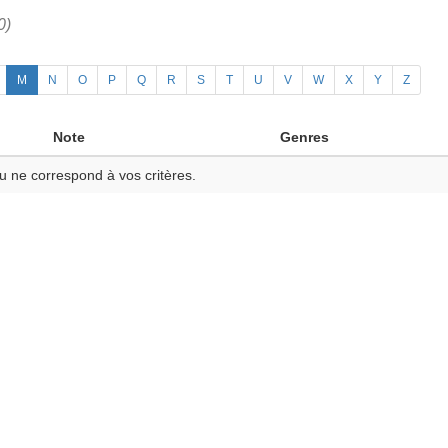
0)
M
N
O
P
Q
R
S
T
U
V
W
X
Y
Z
Note
Genres
u ne correspond à vos critères.