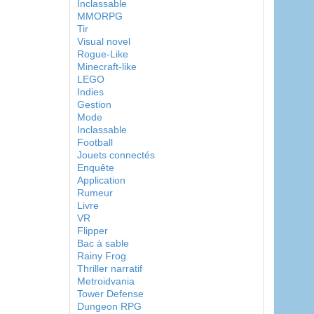
Inclassable
MMORPG
Tir
Visual novel
Rogue-Like
Minecraft-like
LEGO
Indies
Gestion
Mode
Inclassable
Football
Jouets connectés
Enquête
Application
Rumeur
Livre
VR
Flipper
Bac à sable
Rainy Frog
Thriller narratif
Metroidvania
Tower Defense
Dungeon RPG