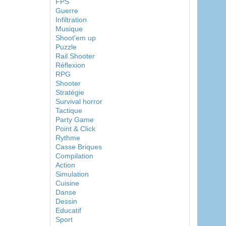
FPS
Guerre
Infiltration
Musique
Shoot'em up
Puzzle
Rail Shooter
Réflexion
RPG
Shooter
Stratégie
Survival horror
Tactique
Party Game
Point & Click
Rythme
Casse Briques
Compilation
Action
Simulation
Cuisine
Danse
Dessin
Educatif
Sport