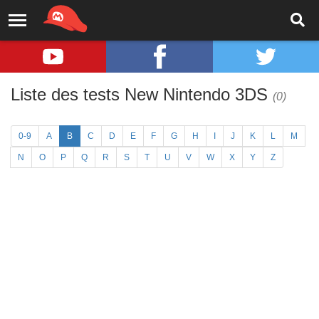
Liste des tests New Nintendo 3DS
(0)
0-9
A
B
C
D
E
F
G
H
I
J
K
L
M
N
O
P
Q
R
S
T
U
V
W
X
Y
Z