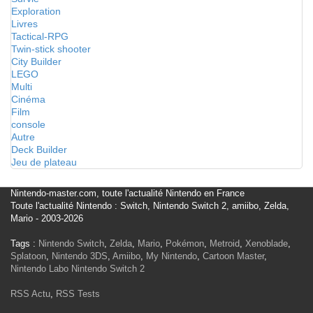
Exploration
Livres
Tactical-RPG
Twin-stick shooter
City Builder
LEGO
Multi
Cinéma
Film
console
Autre
Deck Builder
Jeu de plateau
Nintendo-master.com, toute l'actualité Nintendo en France
Toute l'actualité Nintendo : Switch, Nintendo Switch 2, amiibo, Zelda,
Mario - 2003-2026
Tags :
Nintendo Switch
,
Zelda
,
Mario
,
Pokémon
,
Metroid
,
Xenoblade
,
Splatoon
,
Nintendo 3DS
,
Amiibo
,
My Nintendo
,
Cartoon Master
,
Nintendo Labo
Nintendo Switch 2
RSS Actu
,
RSS Tests