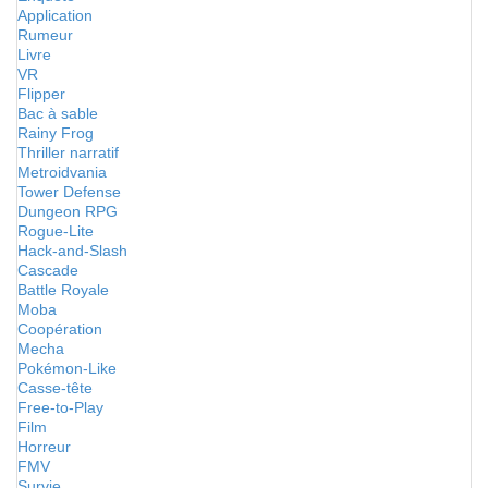
Application
Rumeur
Livre
VR
Flipper
Bac à sable
Rainy Frog
Thriller narratif
Metroidvania
Tower Defense
Dungeon RPG
Rogue-Lite
Hack-and-Slash
Cascade
Battle Royale
Moba
Coopération
Mecha
Pokémon-Like
Casse-tête
Free-to-Play
Film
Horreur
FMV
Survie