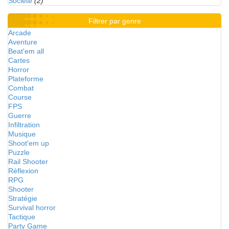
Société
(2)
Filtrer par genre
Arcade
Aventure
Beat'em all
Cartes
Horror
Plateforme
Combat
Course
FPS
Guerre
Infiltration
Musique
Shoot'em up
Puzzle
Rail Shooter
Réflexion
RPG
Shooter
Stratégie
Survival horror
Tactique
Party Game