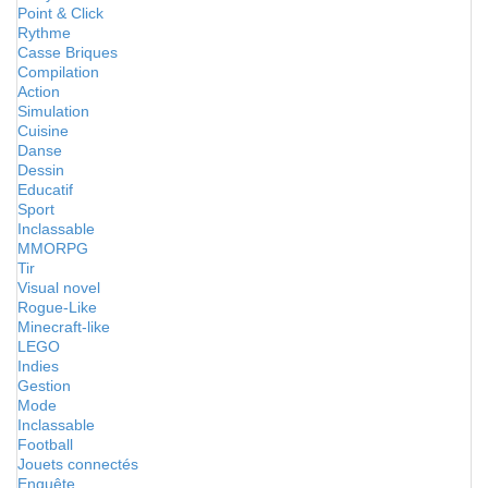
Point & Click
Rythme
Casse Briques
Compilation
Action
Simulation
Cuisine
Danse
Dessin
Educatif
Sport
Inclassable
MMORPG
Tir
Visual novel
Rogue-Like
Minecraft-like
LEGO
Indies
Gestion
Mode
Inclassable
Football
Jouets connectés
Enquête