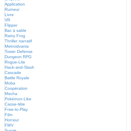
Application
Rumeur
Livre
VR
Flipper
Bac à sable
Rainy Frog
Thriller narratif
Metroidvania
Tower Defense
Dungeon RPG
Rogue-Lite
Hack-and-Slash
Cascade
Battle Royale
Moba
Coopération
Mecha
Pokémon-Like
Casse-tête
Free-to-Play
Film
Horreur
FMV
Survie