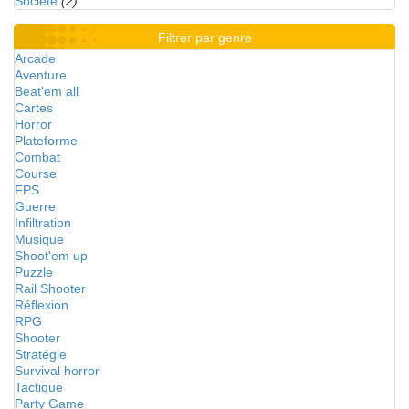
Société
(2)
Filtrer par genre
Arcade
Aventure
Beat'em all
Cartes
Horror
Plateforme
Combat
Course
FPS
Guerre
Infiltration
Musique
Shoot'em up
Puzzle
Rail Shooter
Réflexion
RPG
Shooter
Stratégie
Survival horror
Tactique
Party Game