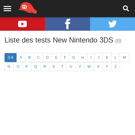
Liste des tests New Nintendo 3DS
(0)
0-9
A
B
C
D
E
F
G
H
I
J
K
L
M
N
O
P
Q
R
S
T
U
V
W
X
Y
Z