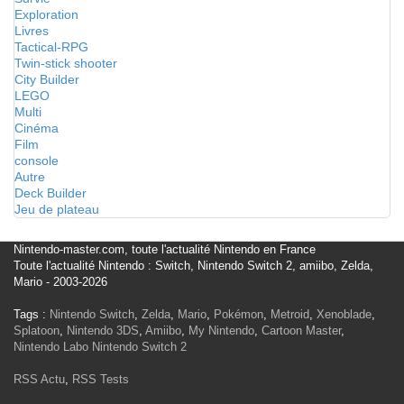
Exploration
Livres
Tactical-RPG
Twin-stick shooter
City Builder
LEGO
Multi
Cinéma
Film
console
Autre
Deck Builder
Jeu de plateau
Nintendo-master.com, toute l'actualité Nintendo en France
Toute l'actualité Nintendo : Switch, Nintendo Switch 2, amiibo, Zelda,
Mario - 2003-2026
Tags :
Nintendo Switch
,
Zelda
,
Mario
,
Pokémon
,
Metroid
,
Xenoblade
,
Splatoon
,
Nintendo 3DS
,
Amiibo
,
My Nintendo
,
Cartoon Master
,
Nintendo Labo
Nintendo Switch 2
RSS Actu
,
RSS Tests