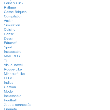
Point & Click
Rythme
Casse Briques
Compilation
Action
Simulation
Cuisine
Danse
Dessin
Educatif
Sport
Inclassable
MMORPG
Tir
Visual novel
Rogue-Like
Minecraft-like
LEGO
Indies
Gestion
Mode
Inclassable
Football
Jouets connectés
Enquête