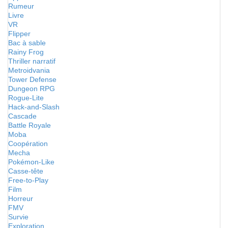
Rumeur
Livre
VR
Flipper
Bac à sable
Rainy Frog
Thriller narratif
Metroidvania
Tower Defense
Dungeon RPG
Rogue-Lite
Hack-and-Slash
Cascade
Battle Royale
Moba
Coopération
Mecha
Pokémon-Like
Casse-tête
Free-to-Play
Film
Horreur
FMV
Survie
Exploration