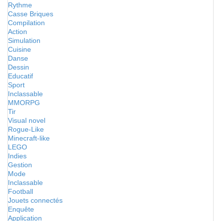
Rythme
Casse Briques
Compilation
Action
Simulation
Cuisine
Danse
Dessin
Educatif
Sport
Inclassable
MMORPG
Tir
Visual novel
Rogue-Like
Minecraft-like
LEGO
Indies
Gestion
Mode
Inclassable
Football
Jouets connectés
Enquête
Application