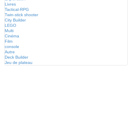
Livres
Tactical-RPG
Twin-stick shooter
City Builder
LEGO
Multi
Cinéma
Film
console
Autre
Deck Builder
Jeu de plateau