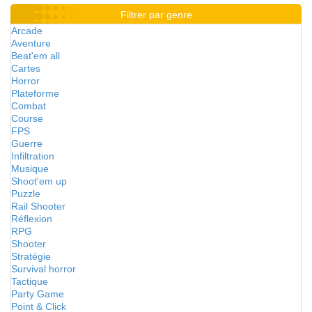
Filtrer par genre
Arcade
Aventure
Beat'em all
Cartes
Horror
Plateforme
Combat
Course
FPS
Guerre
Infiltration
Musique
Shoot'em up
Puzzle
Rail Shooter
Réflexion
RPG
Shooter
Stratégie
Survival horror
Tactique
Party Game
Point & Click