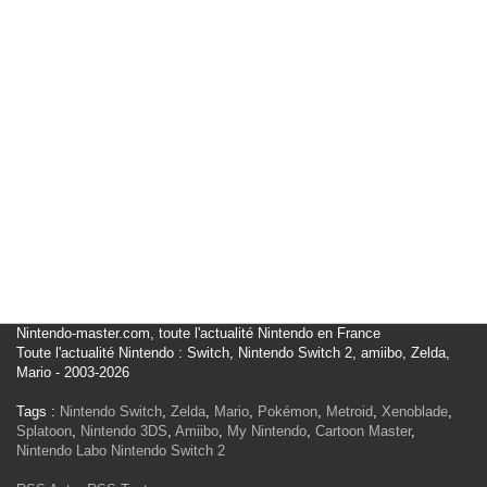
Nintendo-master.com, toute l'actualité Nintendo en France
Toute l'actualité Nintendo : Switch, Nintendo Switch 2, amiibo, Zelda,
Mario - 2003-2026
Tags :
Nintendo Switch
,
Zelda
,
Mario
,
Pokémon
,
Metroid
,
Xenoblade
,
Splatoon
,
Nintendo 3DS
,
Amiibo
,
My Nintendo
,
Cartoon Master
,
Nintendo Labo
Nintendo Switch 2