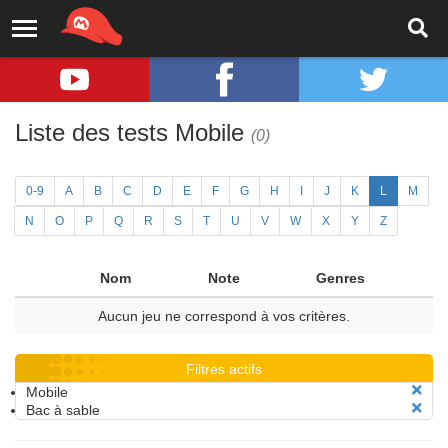
Liste des tests Mobile
(0)
0-9
A
B
C
D
E
F
G
H
I
J
K
L
M
N
O
P
Q
R
S
T
U
V
W
X
Y
Z
Nom
Note
Genres
Aucun jeu ne correspond à vos critères.
Filtres actifs
Mobile
Bac à sable