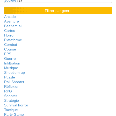
Société
(2)
Filtrer par genre
Arcade
Aventure
Beat'em all
Cartes
Horror
Plateforme
Combat
Course
FPS
Guerre
Infiltration
Musique
Shoot'em up
Puzzle
Rail Shooter
Réflexion
RPG
Shooter
Stratégie
Survival horror
Tactique
Party Game