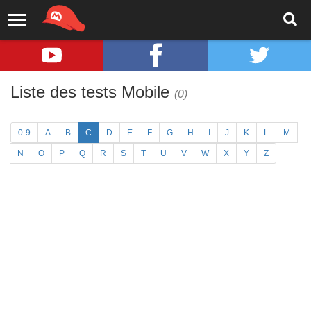
Liste des tests Mobile
(0)
0-9
A
B
C
D
E
F
G
H
I
J
K
L
M
N
O
P
Q
R
S
T
U
V
W
X
Y
Z