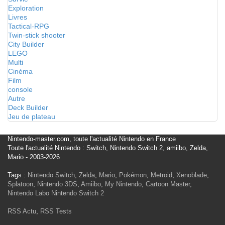
Exploration
Livres
Tactical-RPG
Twin-stick shooter
City Builder
LEGO
Multi
Cinéma
Film
console
Autre
Deck Builder
Jeu de plateau
Nintendo-master.com, toute l'actualité Nintendo en France
Toute l'actualité Nintendo : Switch, Nintendo Switch 2, amiibo, Zelda,
Mario - 2003-2026
Tags :
Nintendo Switch
,
Zelda
,
Mario
,
Pokémon
,
Metroid
,
Xenoblade
,
Splatoon
,
Nintendo 3DS
,
Amiibo
,
My Nintendo
,
Cartoon Master
,
Nintendo Labo
Nintendo Switch 2
RSS Actu
,
RSS Tests