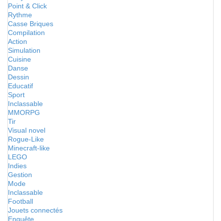
Point & Click
Rythme
Casse Briques
Compilation
Action
Simulation
Cuisine
Danse
Dessin
Educatif
Sport
Inclassable
MMORPG
Tir
Visual novel
Rogue-Like
Minecraft-like
LEGO
Indies
Gestion
Mode
Inclassable
Football
Jouets connectés
Enquête