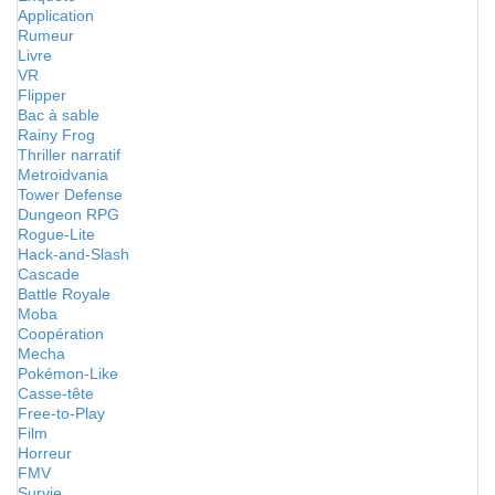
Application
Rumeur
Livre
VR
Flipper
Bac à sable
Rainy Frog
Thriller narratif
Metroidvania
Tower Defense
Dungeon RPG
Rogue-Lite
Hack-and-Slash
Cascade
Battle Royale
Moba
Coopération
Mecha
Pokémon-Like
Casse-tête
Free-to-Play
Film
Horreur
FMV
Survie