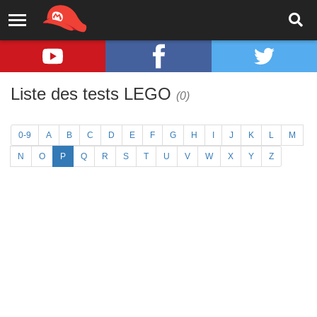
Liste des tests LEGO
(0)
0-9
A
B
C
D
E
F
G
H
I
J
K
L
M
N
O
P
Q
R
S
T
U
V
W
X
Y
Z