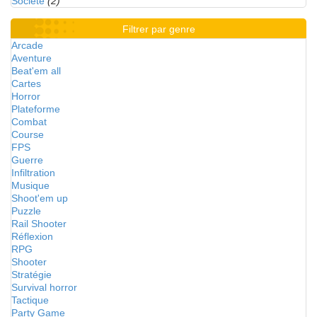
Société
(2)
Filtrer par genre
Arcade
Aventure
Beat'em all
Cartes
Horror
Plateforme
Combat
Course
FPS
Guerre
Infiltration
Musique
Shoot'em up
Puzzle
Rail Shooter
Réflexion
RPG
Shooter
Stratégie
Survival horror
Tactique
Party Game