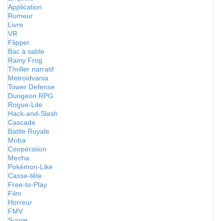
Application
Rumeur
Livre
VR
Flipper
Bac à sable
Rainy Frog
Thriller narratif
Metroidvania
Tower Defense
Dungeon RPG
Rogue-Lite
Hack-and-Slash
Cascade
Battle Royale
Moba
Coopération
Mecha
Pokémon-Like
Casse-tête
Free-to-Play
Film
Horreur
FMV
Survie