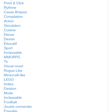
Point & Click
Rythme
Casse Briques
Compilation
Action
Simulation
Cuisine
Danse
Dessin
Educatif
Sport
Inclassable
MMORPG
Tir
Visual novel
Rogue-Like
Minecraft-like
LEGO
Indies
Gestion
Mode
Inclassable
Football
Jouets connectés
Enquête