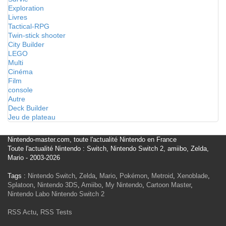
Exploration
Livres
Tactical-RPG
Twin-stick shooter
City Builder
LEGO
Multi
Cinéma
Film
console
Autre
Deck Builder
Jeu de plateau
Nintendo-master.com, toute l'actualité Nintendo en France
Toute l'actualité Nintendo : Switch, Nintendo Switch 2, amiibo, Zelda,
Mario - 2003-2026
Tags :
Nintendo Switch
,
Zelda
,
Mario
,
Pokémon
,
Metroid
,
Xenoblade
,
Splatoon
,
Nintendo 3DS
,
Amiibo
,
My Nintendo
,
Cartoon Master
,
Nintendo Labo
Nintendo Switch 2
RSS Actu
,
RSS Tests