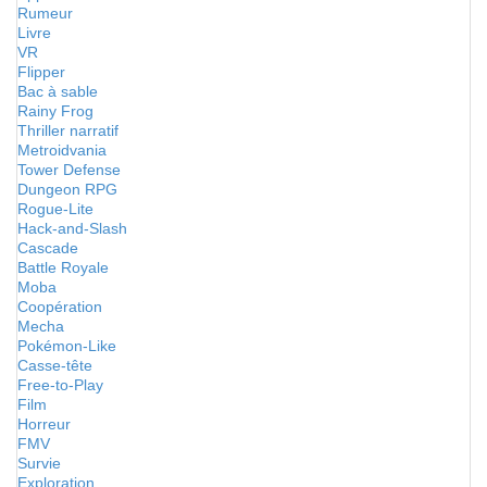
Rumeur
Livre
VR
Flipper
Bac à sable
Rainy Frog
Thriller narratif
Metroidvania
Tower Defense
Dungeon RPG
Rogue-Lite
Hack-and-Slash
Cascade
Battle Royale
Moba
Coopération
Mecha
Pokémon-Like
Casse-tête
Free-to-Play
Film
Horreur
FMV
Survie
Exploration