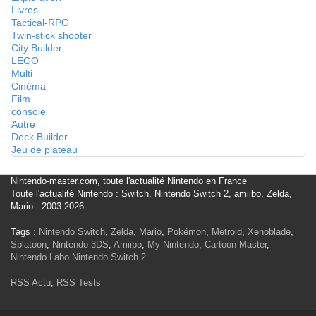
Livres
Tactical-RPG
Twin-stick shooter
City Builder
LEGO
Multi
Cinéma
Film
console
Autre
Deck Builder
Jeu de plateau
Nintendo-master.com, toute l'actualité Nintendo en France
Toute l'actualité Nintendo : Switch, Nintendo Switch 2, amiibo, Zelda,
Mario - 2003-2026
Tags :
Nintendo Switch
,
Zelda
,
Mario
,
Pokémon
,
Metroid
,
Xenoblade
,
Splatoon
,
Nintendo 3DS
,
Amiibo
,
My Nintendo
,
Cartoon Master
,
Nintendo Labo
Nintendo Switch 2
RSS Actu
,
RSS Tests