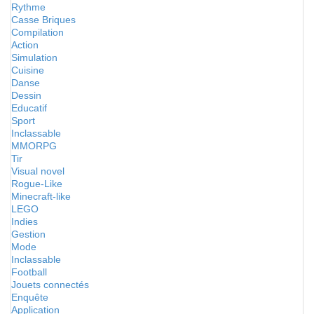
Rythme
Casse Briques
Compilation
Action
Simulation
Cuisine
Danse
Dessin
Educatif
Sport
Inclassable
MMORPG
Tir
Visual novel
Rogue-Like
Minecraft-like
LEGO
Indies
Gestion
Mode
Inclassable
Football
Jouets connectés
Enquête
Application