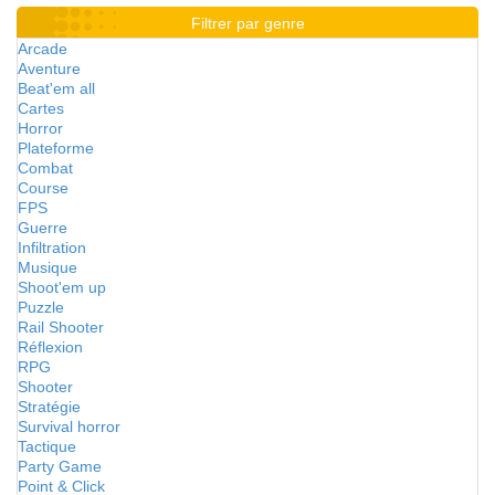
Filtrer par genre
Arcade
Aventure
Beat'em all
Cartes
Horror
Plateforme
Combat
Course
FPS
Guerre
Infiltration
Musique
Shoot'em up
Puzzle
Rail Shooter
Réflexion
RPG
Shooter
Stratégie
Survival horror
Tactique
Party Game
Point & Click