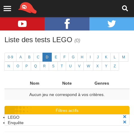
Liste des tests LEGO
(0)
0-9
A
B
C
D
E
F
G
H
I
J
K
L
M
N
O
P
Q
R
S
T
U
V
W
X
Y
Z
Nom
Note
Genres
Aucun jeu ne correspond à vos critères.
Filtres actifs
LEGO
Enquête