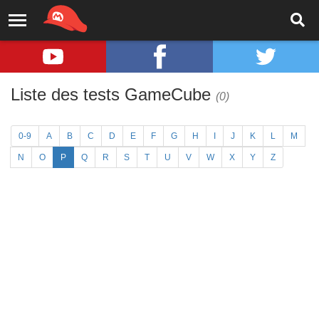
Liste des tests GameCube
(0)
0-9
A
B
C
D
E
F
G
H
I
J
K
L
M
N
O
P
Q
R
S
T
U
V
W
X
Y
Z