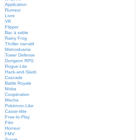
Application
Rumeur
Livre
VR
Flipper
Bac à sable
Rainy Frog
Thriller narratif
Metroidvania
Tower Defense
Dungeon RPG
Rogue-Lite
Hack-and-Slash
Cascade
Battle Royale
Moba
Coopération
Mecha
Pokémon-Like
Casse-tête
Free-to-Play
Film
Horreur
FMV
Survie