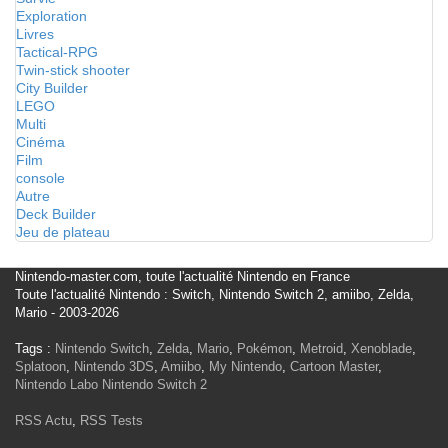
Exploration
Livres
Tactical-RPG
Twin-stick shooter
City Builder
LEGO
Multi
Cinéma
Film
console
Autre
Deck Builder
Jeu de plateau
Nintendo-master.com, toute l'actualité Nintendo en France
Toute l'actualité Nintendo : Switch, Nintendo Switch 2, amiibo, Zelda,
Mario - 2003-2026
Tags :
Nintendo Switch
,
Zelda
,
Mario
,
Pokémon
,
Metroid
,
Xenoblade
,
Splatoon
,
Nintendo 3DS
,
Amiibo
,
My Nintendo
,
Cartoon Master
,
Nintendo Labo
Nintendo Switch 2
RSS Actu
,
RSS Tests