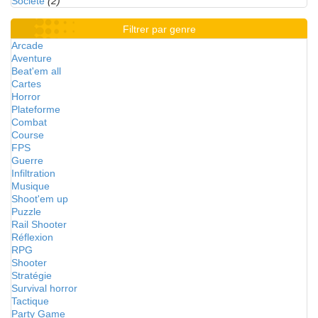
Société
(2)
Filtrer par genre
Arcade
Aventure
Beat'em all
Cartes
Horror
Plateforme
Combat
Course
FPS
Guerre
Infiltration
Musique
Shoot'em up
Puzzle
Rail Shooter
Réflexion
RPG
Shooter
Stratégie
Survival horror
Tactique
Party Game