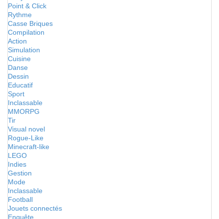
Point & Click
Rythme
Casse Briques
Compilation
Action
Simulation
Cuisine
Danse
Dessin
Educatif
Sport
Inclassable
MMORPG
Tir
Visual novel
Rogue-Like
Minecraft-like
LEGO
Indies
Gestion
Mode
Inclassable
Football
Jouets connectés
Enquête